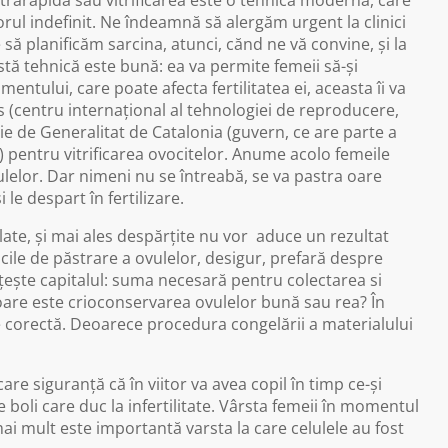
trarapidă sau vitrificarea este o tehnică modernă, care
torul indefinit. Ne îndeamnă să alergăm urgent la clinici
să planificăm sarcina, atunci, cănd ne vă convine, și la
astă tehnică este bună: ea va permite femeii să-și
ntului, care poate afecta fertilitatea ei, aceasta îi va
s (centru internațional al tehnologiei de reproducere,
ție de Generalitat de Catalonia (guvern, ce are parte a
 pentru vitrificarea ovocitelor. Anume acolo femeile
ulelor. Dar nimeni nu se întreabă, se va pastra oare
 le despart în fertilizare.
ate, și mai ales despărțite nu vor aduce un rezultat
ile de păstrare a ovulelor, desigur, prefară despre
lțește capitalul: suma necesară pentru colectarea si
oare este crioconservarea ovulelor bună sau rea? În
zie corectă. Deoarece procedura congelării a materialului
re siguranță că în viitor va avea copil în timp ce-și
 boli care duc la infertilitate. Vârsta femeii în momentul
i mult este importantă varsta la care celulele au fost