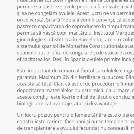
Publicitatea tot convinge omenirea că congelarea ul
permite să păstreze ovule pentru a fi utilizate în vii
și să ne congelăm ovulele! Acest lucru ne va permite 
orice vârstă. Și fară îndoială vom fi convinși, că ace
păstreze capacitatea de reproducere în timpul tratame
permite să nască copil mai tărziu. Institutul Marque
ginecologie și obstetrică în Barcelona), are o rezolu
sistemului spaniol de Monarhie Constitutionala stat)
spaniole pot profita de congelare și de stocare a ov
eficacitatea lor. Deși, în Spania ovulele primite încă și
Este important de remarcat faptul că celulele congel
garantat. Maximum 6% din fertilizare cu succes. Bănc
aceasta să tăcă. Clar, că astfel de proceduri le înmu
depozitarea materialelor nu este mică. Ca urmare, 
aceste condiții este foarte dificil de făcut o conclu
biologic are căt avantaje, atăt și dezavantaje.
Un lucru pozitiv pentru o femeie tănăra este o oareca
construiește cariera, face bani și nu se teme de orice
de transplantare a ovulului fecundat nu contează, ma