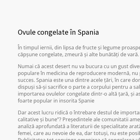
Ovule congelate în Spania
În timpul iernii, din lipsa de fructe și legume pro
căpșune congelate, zmeură și alte bunătăți de vară.
Numai că acest desert nu va bucura cu un gust divers
populare în medicina de reproducere modernă, nu po
succes. Spania este una dintre acele țări, în care do
dispuși să-și sacrifice o parte a corpului pentru a sal
importarea ovulelor congelate dintr-o altă țară, și as
foarte popular in insorita Spanie
Dar acest lucru ridică o întrebare destul de import
calitative și bune”? Președintele ale comunitatii am
analiză aprofundată a literaturii de specialitate ara
femei, care au nevoie de ea, dar totuși, nu este posibil