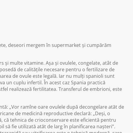
aspete, deseori mergem în supermarket și cumpărăm
 și multe vitamine. Așa și ovulele, congelate, atât de
sedă de calitățile necesare pentru o fertilizare de
narea de ovule este legală. Iar nu mulți spanioli sunt
va un cuplu infertil. În acest caz Spania practică
tfel realizează fertilitatea. Transferul de embrioni, este
antă: „Vor ramîne oare ovulele după decongelare atăt de
ericane de medicină reproductive declară: „Deși, o
tă, că tehnica de crioconservare este eficientă pentru
 să fie utilizată atăt de larg în planificarea nașteri”.