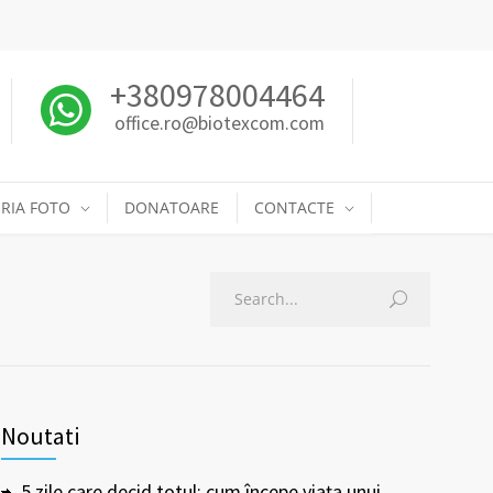
+380978004464
office.ro@biotexcom.com
RIA FOTO
DONATOARE
CONTACTE
Noutati
5 zile care decid totul: cum începe viața unui