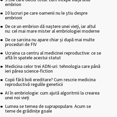
embrion
10 lucruri pe care oamenii nu le știu despre
embrioni
De ce un embrion dă naștere unei vieți, iar altul
nu: cel mai mare mister al embriologiei moderne
De ce sarcina nu apare chiar și după mai multe
proceduri de FIV
Ucraina ca centru al medicinei reproductive: ce se
află în spatele acestui statut
Medicina celor trei ADN-uri: tehnologia care până
ieri părea science-fiction
Copii fără boli ereditare? Cum rescrie medicina
reproductivă regulile geneticii
AI în embriologie: cum ajută algoritmii la crearea
unei noi vieți
Lumea se temea de suprapopulare. Acum se
teme de grădinițe goale