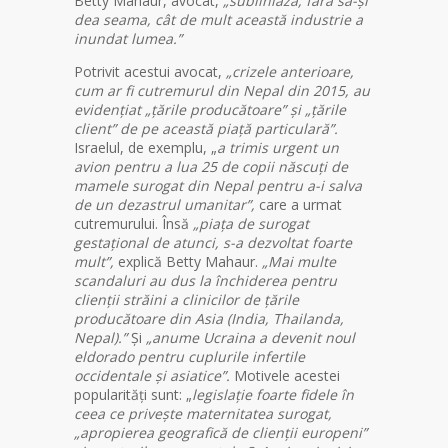
Betty Mahaur, avocat,
„subliniază, fără să-și
dea seama, cât de mult această industrie a
inundat lumea.”
Potrivit acestui avocat,
„crizele anterioare,
cum ar fi cutremurul din Nepal din 2015, au
evidențiat „țările producătoare” și „țările
client” de pe această piață particulară”.
Israelul, de exemplu, „
a trimis urgent un
avion pentru a lua 25 de copii născuți de
mamele surogat din Nepal pentru a-i salva
de un dezastrul umanitar”,
care a urmat
cutremurului. Însă
„piața de surogat
gestațional de atunci, s-a dezvoltat foarte
mult”,
explică Betty Mahaur.
„Mai multe
scandaluri au dus la închiderea pentru
clienții străini a clinicilor de țările
producătoare din Asia (India, Thailanda,
Nepal).”
Și
„anume Ucraina a devenit noul
eldorado pentru cuplurile infertile
occidentale și asiatice”.
Motivele acestei
popularități sunt: „
legislație foarte fidele în
ceea ce privește maternitatea surogat,
„apropierea geografică de clienții europeni”