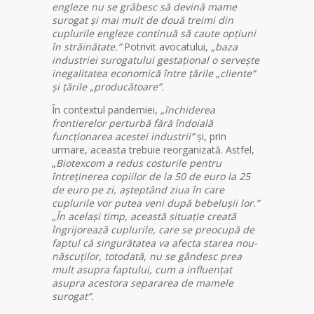
engleze nu se grăbesc să devină mame
surogat și mai mult de două treimi din
cuplurile engleze continuă să caute opțiuni
în străinătate.”
Potrivit avocatului,
„baza
industriei surogatului gestațional o servește
inegalitatea economică între țările „cliente”
și țările „producătoare”.
În contextul pandemiei,
„închiderea
frontierelor perturbă fără îndoială
funcționarea acestei industrii”
și, prin
urmare, aceasta trebuie reorganizată. Astfel,
„
Biotexcom a redus costurile pentru
întreținerea copiilor de la 50 de euro la 25
de euro pe zi, așteptând ziua în care
cuplurile vor putea veni după bebelușii lor.”
„În același timp, această situație creată
îngrijorează cuplurile, care se preocupă de
faptul că singurătatea va afecta starea nou-
născuților, totodată, nu se gândesc prea
mult asupra faptului, cum a influențat
asupra acestora separarea de mamele
surogat”.