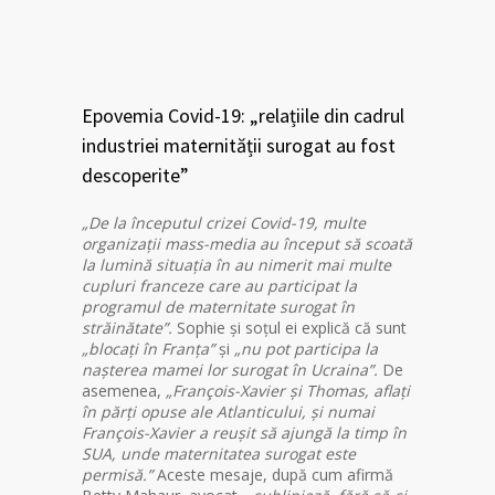
Epovemia Covid-19: „relațiile din cadrul
industriei maternității surogat au fost
descoperite”
„De la începutul crizei Covid-19, multe
organizații mass-media au început să scoată
la lumină situația în au nimerit mai multe
cupluri franceze care au participat la
programul de maternitate surogat în
străinătate”.
Sophie și soțul ei explică că sunt
„blocați în Franța”
și
„nu pot participa la
nașterea mamei lor surogat în Ucraina”.
De
asemenea,
„François-Xavier și Thomas, aflați
în părți opuse ale Atlanticului, și numai
François-Xavier a reușit să ajungă la timp în
SUA, unde maternitatea surogat este
permisă.”
Aceste mesaje, după cum afirmă