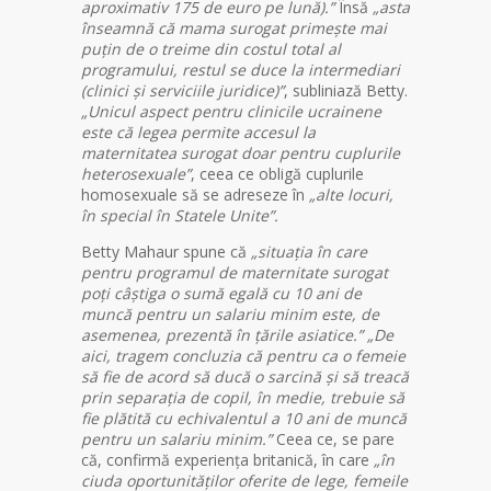
aproximativ 175 de euro pe lună).”
Însă
„asta
înseamnă că mama surogat primește mai
puțin de o treime din costul total al
programului, restul se duce la intermediari
(clinici și serviciile juridice)”
, subliniază Betty.
„Unicul aspect pentru clinicile ucrainene
este că legea permite accesul la
maternitatea surogat doar pentru cuplurile
heterosexuale”
, ceea ce obligă cuplurile
homosexuale să se adreseze în
„alte locuri,
în special în Statele Unite”.
Betty Mahaur spune că
„situația în care
pentru programul de maternitate surogat
poți câștiga o sumă egală cu 10 ani de
muncă pentru un salariu minim este, de
asemenea, prezentă în țările asiatice.”
„De
aici, tragem concluzia că pentru ca o femeie
să fie de acord să ducă o sarcină și să treacă
prin separația de copil, în medie, trebuie să
fie plătită cu echivalentul a 10 ani de muncă
pentru un salariu minim.”
Ceea ce, se pare
că, confirmă experiența britanică, în care
„în
ciuda oportunităților oferite de lege, femeile