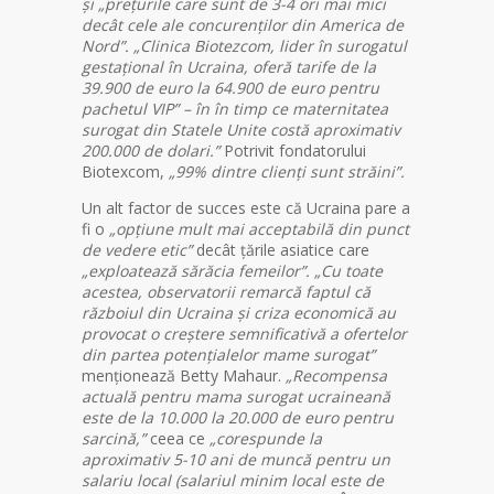
și „prețurile care sunt de 3-4 ori mai mici
decât cele ale concurenților din America de
Nord”.
„Clinica Biotezcom, lider în surogatul
gestațional în Ucraina, oferă tarife de la
39.900 de euro la 64.900 de euro pentru
pachetul VIP” – în în timp ce maternitatea
surogat din Statele Unite costă aproximativ
200.000 de dolari.”
Potrivit fondatorului
Biotexcom,
„99% dintre clienți sunt străini”.
Un alt factor de succes este că Ucraina pare a
fi o
„opțiune mult mai acceptabilă din punct
de vedere etic”
decât țările asiatice care
„exploatează sărăcia femeilor”.
„Cu toate
acestea, observatorii remarcă faptul că
războiul din Ucraina și criza economică au
provocat o creștere semnificativă a ofertelor
din partea potențialelor mame surogat”
menționează Betty Mahaur.
„Recompensa
actuală pentru mama surogat ucraineană
este de la 10.000 la 20.000 de euro pentru
sarcină,”
ceea ce
„corespunde la
aproximativ 5-10 ani de muncă pentru un
salariu local (salariul minim local este de