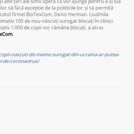
 alte ţări ale lumii speră că vor ajunge pentru a-şi lua
r să facă excepţie de la politicile lor şi să permită
 avocatul firmei BioTexCom, Denis Herman. Liudmila
imativ 100 de nou-născuţi surogat blocaţi în clinici.
ativ 1.000 de copii vor rămâne blocaţi, a atras
exCom
.
copii-nascuti-de-mame-surogat-din-ucraina-ar-putea-
i-de-coronavirus/