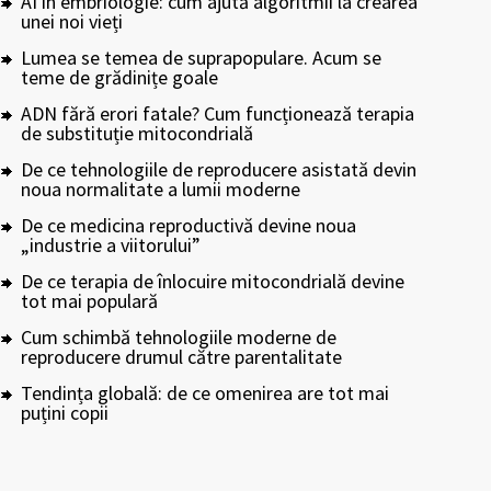
AI în embriologie: cum ajută algoritmii la crearea
unei noi vieți
Lumea se temea de suprapopulare. Acum se
teme de grădinițe goale
ADN fără erori fatale? Cum funcționează terapia
de substituție mitocondrială
De ce tehnologiile de reproducere asistată devin
noua normalitate a lumii moderne
De ce medicina reproductivă devine noua
„industrie a viitorului”
De ce terapia de înlocuire mitocondrială devine
tot mai populară
Cum schimbă tehnologiile moderne de
reproducere drumul către parentalitate
Tendința globală: de ce omenirea are tot mai
puțini copii