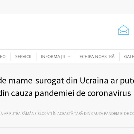
DEO
SERVICII
INFORMAȚII
ECHIPA NOASTRĂ
GALE
 de mame-surogat din Ucraina ar pu
 din cauza pandemiei de coronavirus
NA AR PUTEA RĂMÂNE BLOCAŢI ÎN ACEASTĂ ŢARĂ DIN CAUZA PANDEMIEI DE 