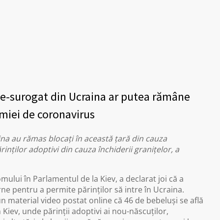
e-surogat din Ucraina ar putea rămâne
emiei de coronavirus
na au rămas blocaţi în această ţară din cauza
ţilor adoptivi din cauza închiderii graniţelor, a
ui în Parlamentul de la Kiev, a declarat joi că a
ne pentru a permite părinţilor să intre în Ucraina.
n material video postat online că 46 de bebeluşi se află
 Kiev, unde părinţii adoptivi ai nou-născuţilor,