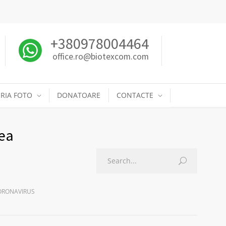
+380978004464
office.ro@biotexcom.com
RIA FOTO
DONATOARE
CONTACTE
tea
CORONAVIRUS