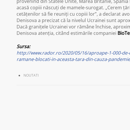
provenind din Statele Unite, Marea Britanie, Spania şi
acasă copiii născuţi de mamele-surogat. „Cerem ţărilo
cetăţenilor să fie reuniţi cu copiii lor”, a declarat
Denisova a precizat că la nivelul Ucrainei sunt aprox
Dacă graniţele Ucrainei vor rămâne închise, aproxim
Denisova atenţia, citând estimările companiei
BioT
Sursa:
http://www.rador.ro/2020/05/16/aproape-1-000-de-
ramane-blocati-in-aceasta-tara-din-cauza-pandemie
NOUTATI