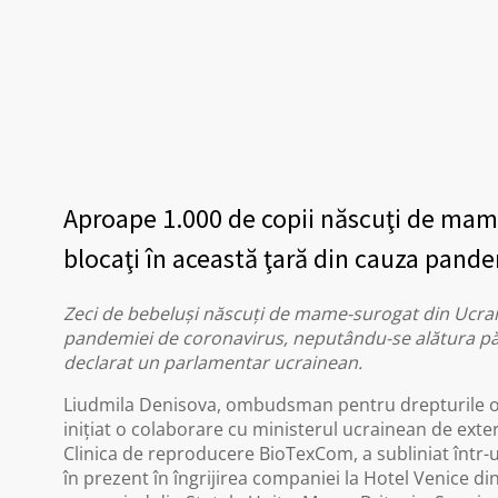
Aproape 1.000 de copii născuţi de mam
blocaţi în această ţară din cauza pand
Zeci de bebeluşi născuţi de mame-surogat din Ucrai
pandemiei de coronavirus, neputându-se alătura părin
declarat un parlamentar ucrainean.
Liudmila Denisova, ombudsman pentru drepturile omul
iniţiat o colaborare cu ministerul ucrainean de exter
Clinica de reproducere BioTexCom, a subliniat într-u
în prezent în îngrijirea companiei la Hotel Venice din