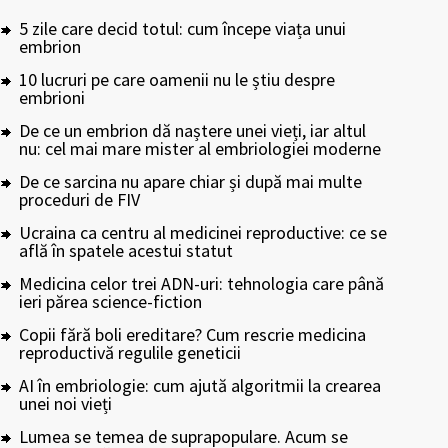
5 zile care decid totul: cum începe viața unui
embrion
10 lucruri pe care oamenii nu le știu despre
embrioni
De ce un embrion dă naștere unei vieți, iar altul
nu: cel mai mare mister al embriologiei moderne
De ce sarcina nu apare chiar și după mai multe
proceduri de FIV
Ucraina ca centru al medicinei reproductive: ce se
află în spatele acestui statut
Medicina celor trei ADN-uri: tehnologia care până
ieri părea science-fiction
Copii fără boli ereditare? Cum rescrie medicina
reproductivă regulile geneticii
AI în embriologie: cum ajută algoritmii la crearea
unei noi vieți
Lumea se temea de suprapopulare. Acum se