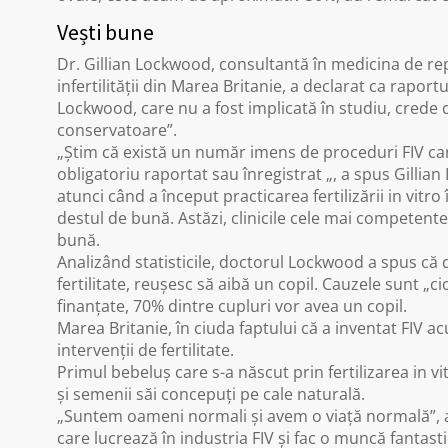
Vești bune
Dr. Gillian Lockwood, consultantă în medicina de re
infertilității din Marea Britanie, a declarat ca raport
Lockwood, care nu a fost implicată în studiu, crede 
conservatoare”.
„Știm că există un număr imens de proceduri FIV care
obligatoriu raportat sau înregistrat „, a spus Gillia
atunci când a început practicarea fertilizării in vitro
destul de bună. Astăzi, clinicile cele mai competente
bună.
Analizând statisticile, doctorul Lockwood a spus că 
fertilitate, reușesc să aibă un copil. Cauzele sunt „ci
finanțate, 70% dintre cupluri vor avea un copil.
Marea Britanie, în ciuda faptului că a inventat FIV a
intervenții de fertilitate.
Primul bebeluș care s-a născut prin fertilizarea in vi
și semenii săi concepuți pe cale naturală.
„Suntem oameni normali și avem o viață normală”, 
care lucrează în industria FIV și fac o muncă fantas