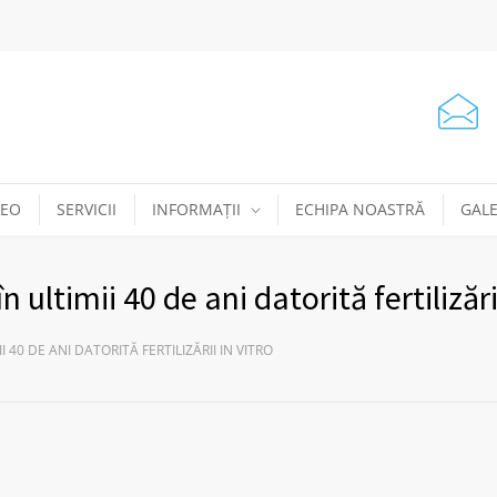
DEO
SERVICII
INFORMAȚII
ECHIPA NOASTRĂ
GALE
 ultimii 40 de ani datorită fertilizării
 40 DE ANI DATORITĂ FERTILIZĂRII IN VITRO