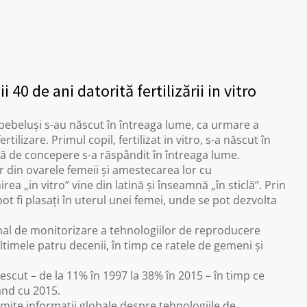
 40 de ani datorită fertilizării in vitro
e bebeluși s-au născut în întreaga lume, ca urmare a
rtilizare. Primul copil, fertilizat in vitro, s-a născut în
dă de concepere s-a răspândit în întreaga lume.
r din ovarele femeii și amestecarea lor cu
 „in vitro” vine din latină și înseamnă „în sticlă”. Prin
ot fi plasați în uterul unei femei, unde se pot dezvolta
nal de monitorizare a tehnologiilor de reproducere
 ultimele patru decenii, în timp ce ratele de gemeni și
escut – de la 11% în 1997 la 38% în 2015 – în timp ce
ând cu 2015.
mite informații globale despre tehnologiile de