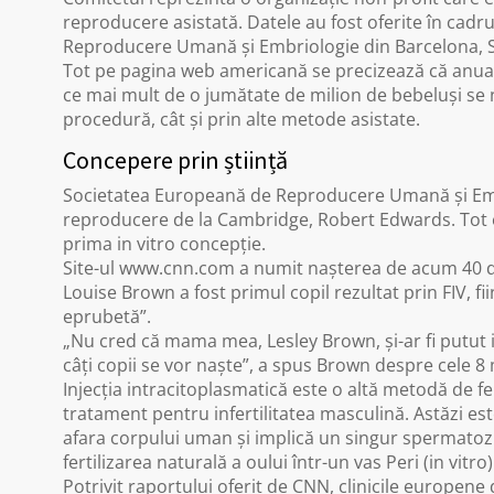
reproducere asistată. Datele au fost oferite în cadr
Reproducere Umană și Embriologie din Barcelona, 
Tot pe pagina web americană se precizează că anual se 
ce mai mult de o jumătate de milion de bebeluși se n
procedură, cât și prin alte metode asistate.
Concepere prin știință
Societatea Europeană de Reproducere Umană și Embrio
reproducere de la Cambridge, Robert Edwards. Tot e
prima in vitro concepție.
Site-ul www.cnn.com a numit nașterea de acum 40 de 
Louise Brown a fost primul copil rezultat prin FIV, 
eprubetă”.
„Nu cred că mama mea, Lesley Brown, și-ar fi putut ima
câți copii se vor naște”, a spus Brown despre cele 8
Injecția intracitoplasmatică este o altă metodă de fer
tratament pentru infertilitatea masculină. Astăzi este 
afara corpului uman și implică un singur spermatozid
fertilizarea naturală a oului într-un vas Peri (in vitro)
Potrivit raportului oferit de CNN, clinicile europene 