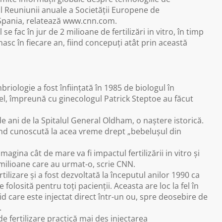
ul Reuniunii anuale a Societății Europene de
Spania, relatează www.cnn.com.
fac în jur de 2 milioane de fertilizări in vitro, în timp
asc în fiecare an, fiind concepuți atât prin această
logie a fost înființată în 1985 de biologul în
l, împreună cu ginecologul Patrick Steptoe au făcut
ani de la Spitalul General Oldham, o naștere istorică.
fiind cunoscută la acea vreme drept „bebelușul din
gina cât de mare va fi impactul fertilizării in vitro și
 milioane care au urmat-o, scrie CNN.
tilizare și a fost dezvoltată la începutul anilor 1990 ca
folosită pentru toți pacienții. Aceasta are loc la fel în
 care este injectat direct într-un ou, spre deosebire de
.
de fertilizare practică mai des injectarea