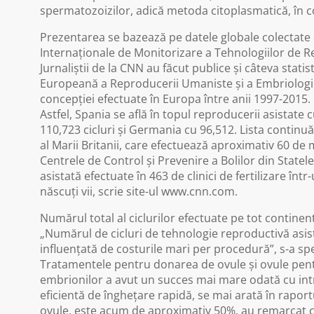
spermatozoizilor, adică metoda citoplasmatică, în c
Prezentarea se bazează pe datele globale colectate d
Internaționale de Monitorizare a Tehnologiilor de R
Jurnaliștii de la CNN au făcut publice și câteva statis
Europeană a Reproducerii Umaniste și a Embriologiei
concepției efectuate în Europa între anii 1997-2015.
Astfel, Spania se află în topul reproducerii asistate
110,723 cicluri și Germania cu 96,512. Lista continuă
al Marii Britanii, care efectuează aproximativ 60 de
Centrele de Control și Prevenire a Bolilor din State
asistată efectuate în 463 de clinici de fertilizare înt
născuți vii, scrie site-ul www.cnn.com.
Numărul total al ciclurilor efectuate pe tot contine
„Numărul de cicluri de tehnologie reproductivă asist
influențată de costurile mari per procedură”, s-a spe
Tratamentele pentru donarea de ovule și ovule pent
embrionilor a avut un succes mai mare odată cu intro
eficientă de înghețare rapidă, se mai arată în raportu
ovule, este acum de aproximativ 50%, au remarcat ce