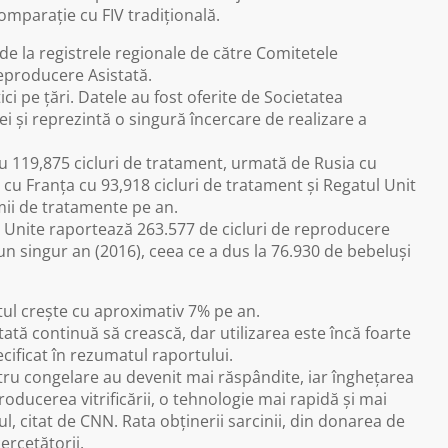
omparație cu FIV tradițională.
e la registrele regionale de către Comitetele
eproducere Asistată.
tici pe țări. Datele au fost oferite de Societatea
 și reprezintă o singură încercare de realizare a
 cu 119,875 cicluri de tratament, urmată de Rusia cu
 cu Franța cu 93,918 cicluri de tratament și Regatul Unit
 mii de tratamente pe an.
le Unite raportează 263.577 de cicluri de reproducere
r-un singur an (2016), ceea ce a dus la 76.930 de bebeluși
ntul crește cu aproximativ 7% pe an.
ată continuă să crească, dar utilizarea este încă foarte
cificat în rezumatul raportului.
ru congelare au devenit mai răspândite, iar înghețarea
ducerea vitrificării, o tehnologie mai rapidă și mai
l, citat de CNN. Rata obținerii sarcinii, din donarea de
rcetătorii.