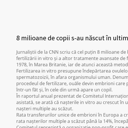
8 milioane de copii s-au născut în ultimii
Jurnaliștii de la CNN scriu că cel puțin 8 milioane d
fertilizării in vitro și a altor tratamente avansate de fe
1978, în Marea Britanie, iar de atunci această meto
Fertilizarea in vitro presupune îndepărtarea ovulelo
spermatozoizii, în afara organismului uman. Denumirea
procedeul de fertilizare, ouăle devin embrioni care p
într-un făt și, în cele din urmă apare un copil.
În raportul anual prezentat de Comitetul Internațio
asistată, se arată că nașterile in vitro au crescut în
nașteri multiple au scăzut.
Rata transferurilor unice de embrioni în Europa a cr
rata nașterilor multiple a scăzut până la 14%, încep
Comitetul reprezintă o organizație non-profit care e