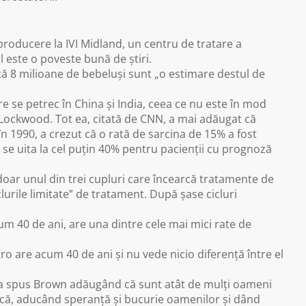
producere la IVI Midland, un centru de tratare a
ul este o poveste bună de știri.
că 8 milioane de bebeluși sunt „o estimare destul de
 se petrec în China și India, ceea ce nu este în mod
n Lockwood. Tot ea, citată de CNN, a mai adăugat că
 în 1990, a crezut că o rată de sarcina de 15% a fost
 se uita la cel puțin 40% pentru pacienții cu prognoză
doar unul din trei cupluri care încearcă tratamente de
clurile limitate” de tratament. După șase cicluri
cum 40 de ani, are una dintre cele mai mici rate de
tro are acum 40 de ani și nu vede nicio diferență între el
a spus Brown adăugând că sunt atât de mulți oameni
tică, aducând speranță și bucurie oamenilor și dând