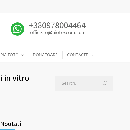
+380978004464
office.ro@biotexcom.com
RIA FOTO
DONATOARE
CONTACTE
 in vitro
Noutati