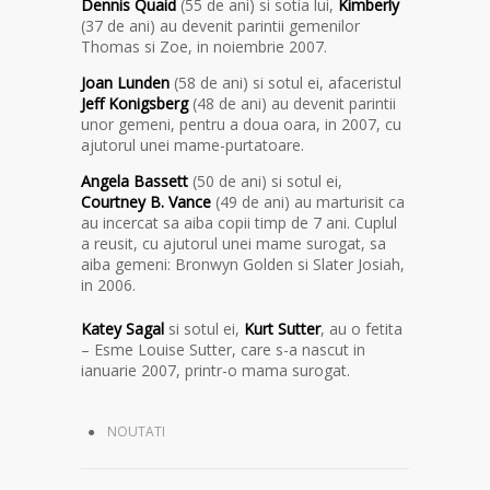
Dennis Quaid
(55 de ani) si sotia lui,
Kimberly
(37 de ani) au devenit parintii gemenilor
Thomas si Zoe, in noiembrie 2007.
Joan Lunden
(58 de ani) si sotul ei, afaceristul
Jeff Konigsberg
(48 de ani) au devenit parintii
unor gemeni, pentru a doua oara, in 2007, cu
ajutorul unei mame-purtatoare.
Angela Bassett
(50 de ani) si sotul ei,
Courtney B. Vance
(49 de ani) au marturisit ca
au incercat sa aiba copii timp de 7 ani. Cuplul
a reusit, cu ajutorul unei mame surogat, sa
aiba gemeni: Bronwyn Golden si Slater Josiah,
in 2006.
Katey Sagal
si sotul ei,
Kurt Sutter
, au o fetita
– Esme Louise Sutter, care s-a nascut in
ianuarie 2007, printr-o mama surogat.
NOUTATI