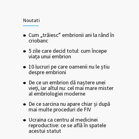
Noutati
Cum „trăiesc” embrionii ani la rând în
criobanc
5 zile care decid totul: cum începe
viața unui embrion
10 lucruri pe care oamenii nu le știu
despre embrioni
De ce un embrion dă naștere unei
vieți, iar altul nu: cel mai mare mister
al embriologiei moderne
De ce sarcina nu apare chiar și după
mai multe proceduri de FIV
Ucraina ca centru al medicinei
reproductive: ce se află în spatele
acestui statut