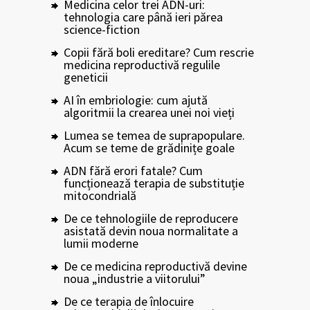
Medicina celor trei ADN-uri:
tehnologia care până ieri părea
science-fiction
Copii fără boli ereditare? Cum rescrie
medicina reproductivă regulile
geneticii
AI în embriologie: cum ajută
algoritmii la crearea unei noi vieți
Lumea se temea de suprapopulare.
Acum se teme de grădinițe goale
ADN fără erori fatale? Cum
funcționează terapia de substituție
mitocondrială
De ce tehnologiile de reproducere
asistată devin noua normalitate a
lumii moderne
De ce medicina reproductivă devine
noua „industrie a viitorului”
De ce terapia de înlocuire