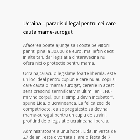
Ucraina – paradisul legal pentru cei care
cauta mame-surogat
Afacerea poate ajunge sa-i coste pe viitorii
parinti pina la 30.000 de euro, mai ieftin decit
in alte tari, dar legislatia dintaravecina nu
ofera nici o protectie pentru mama.
Ucraina,taracu o legislatie foarte liberala, este
un loc ideal pentru cuplurile care nu au copii si
care cauta o mama-surogat, cererile in acest
sens crescind semnificativ in ultimii ani. „Nu-
mi vind corpul, pur si simplu devin incubator”,
spune Lida, o ucraineanca. La fel ca zeci de
compatrioate, ea se pregateste sa devina
mama-surogat pentru un cuplu de straini,
profitind de o legislatie ucraineana liberala.
Administratoare a unui hotel, Lida, in virsta de
27 de ani, este divortata si are o fetita de 7