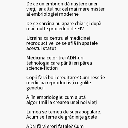
De ce un embrion dă naștere unei
vieți, iar altul nu: cel mai mare mister
al embriologiei moderne
De ce sarcina nu apare chiar și după
mai multe proceduri de FIV
Ucraina ca centru al medicinei
reproductive: ce se află în spatele
acestui statut
Medicina celor trei ADN-uri:
tehnologia care până ieri părea
science-fiction
Copii fără boli ereditare? Cum rescrie
medicina reproductivă regulile
geneticii
AI în embriologie: cum ajută
algoritmii la crearea unei noi vieți
Lumea se temea de suprapopulare.
Acum se teme de grădinițe goale
ADN fără erori fatale? Cum