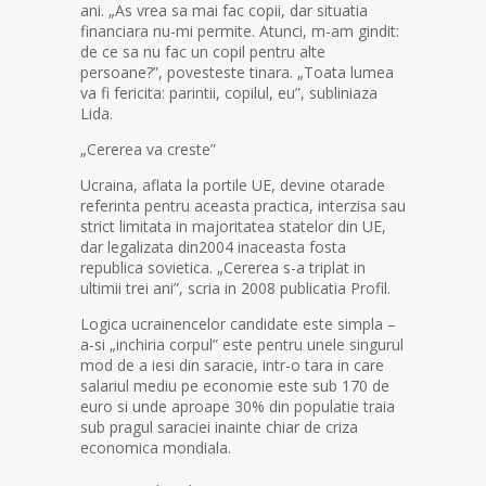
ani. „As vrea sa mai fac copii, dar situatia
financiara nu-mi permite. Atunci, m-am gindit:
de ce sa nu fac un copil pentru alte
persoane?”, povesteste tinara. „Toata lumea
va fi fericita: parintii, copilul, eu”, subliniaza
Lida.
„Cererea va creste”
Ucraina, aflata la portile UE, devine otarade
referinta pentru aceasta practica, interzisa sau
strict limitata in majoritatea statelor din UE,
dar legalizata din2004 inaceasta fosta
republica sovietica. „Cererea s-a triplat in
ultimii trei ani”, scria in 2008 publicatia Profil.
Logica ucrainencelor candidate este simpla –
a-si „inchiria corpul” este pentru unele singurul
mod de a iesi din saracie, intr-o tara in care
salariul mediu pe economie este sub 170 de
euro si unde aproape 30% din populatie traia
sub pragul saraciei inainte chiar de criza
economica mondiala.