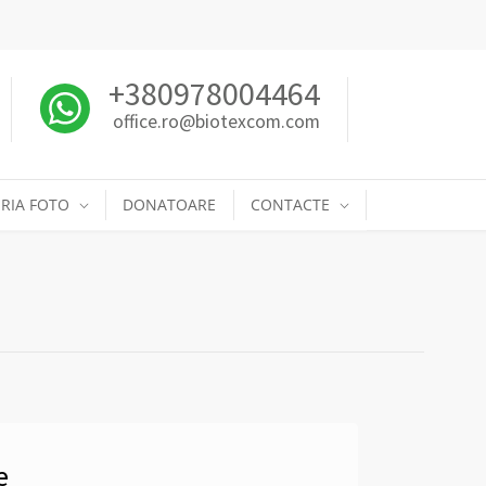
+380978004464
office.ro@biotexcom.com
RIA FOTO
DONATOARE
CONTACTE
e