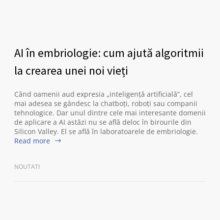
AI în embriologie: cum ajută algoritmii
la crearea unei noi vieți
Când oamenii aud expresia „inteligență artificială”, cel
mai adesea se gândesc la chatboți, roboți sau companii
tehnologice. Dar unul dintre cele mai interesante domenii
de aplicare a AI astăzi nu se află deloc în birourile din
Silicon Valley. El se află în laboratoarele de embriologie.
Read more
NOUTATI