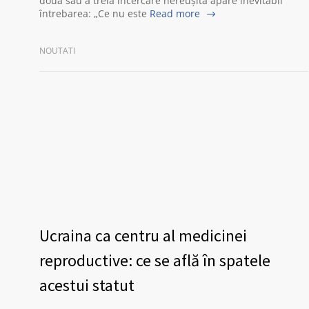
doua sau a treia încercare nereușită apare inevitabil
întrebarea: „Ce nu este
Read more
NOUTATI
Ucraina ca centru al medicinei
reproductive: ce se află în spatele
acestui statut