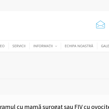
DEO
SERVICII
INFORMAȚII
ECHIPA NOASTRĂ
GALE
ogramul cu mamă surogat sau FIV cu ovocit