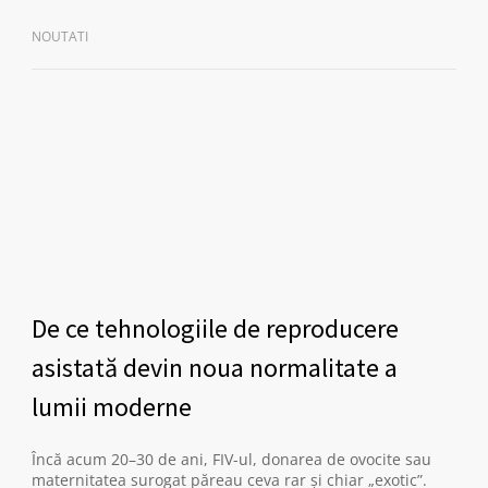
NOUTATI
De ce tehnologiile de reproducere
asistată devin noua normalitate a
lumii moderne
Încă acum 20–30 de ani, FIV-ul, donarea de ovocite sau
maternitatea surogat păreau ceva rar și chiar „exotic”.