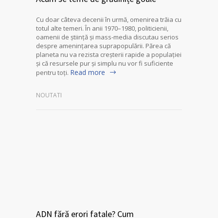
Cu doar câteva decenii în urmă, omenirea trăia cu
totul alte temeri. În anii 1970–1980, politicienii,
oamenii de știință și mass-media discutau serios
despre amenințarea suprapopulării. Părea că
planeta nu va rezista creșterii rapide a populației
și că resursele pur și simplu nu vor fi suficiente
Read more
pentru toți.
NOUTATI
ADN fără erori fatale? Cum