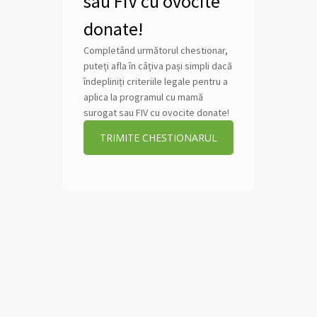
sau FIV cu ovocite
donate!
Completând următorul chestionar,
puteți afla în câțiva pași simpli dacă
îndepliniți criteriile legale pentru a
aplica la programul cu mamă
surogat sau FIV cu ovocite donate!
TRIMITE CHESTIONARUL