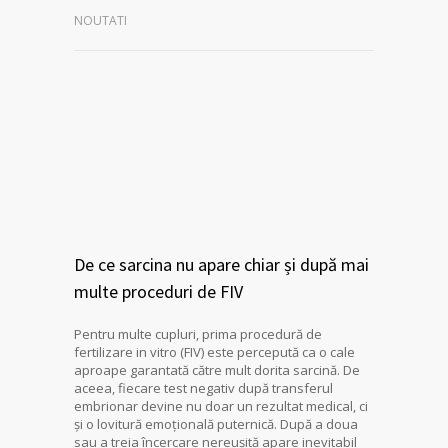
NOUTATI
De ce sarcina nu apare chiar și după mai
multe proceduri de FIV
Pentru multe cupluri, prima procedură de
fertilizare in vitro (FIV) este percepută ca o cale
aproape garantată către mult dorita sarcină. De
aceea, fiecare test negativ după transferul
embrionar devine nu doar un rezultat medical, ci
și o lovitură emoțională puternică. După a doua
sau a treia încercare nereușită apare inevitabil