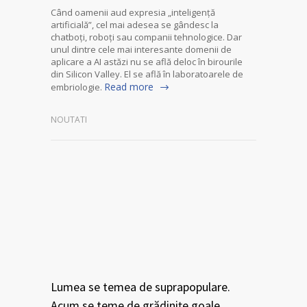
Când oamenii aud expresia „inteligență
artificială”, cel mai adesea se gândesc la
chatboți, roboți sau companii tehnologice. Dar
unul dintre cele mai interesante domenii de
aplicare a AI astăzi nu se află deloc în birourile
din Silicon Valley. El se află în laboratoarele de
Read more
embriologie.
NOUTATI
Lumea se temea de suprapopulare.
Acum se teme de grădinițe goale