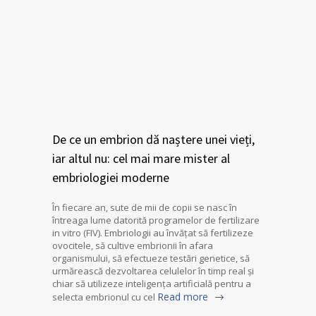
De ce un embrion dă naștere unei vieți,
iar altul nu: cel mai mare mister al
embriologiei moderne
În fiecare an, sute de mii de copii se nasc în
întreaga lume datorită programelor de fertilizare
in vitro (FIV). Embriologii au învățat să fertilizeze
ovocitele, să cultive embrionii în afara
organismului, să efectueze testări genetice, să
urmărească dezvoltarea celulelor în timp real și
chiar să utilizeze inteligența artificială pentru a
Read more
selecta embrionul cu cel