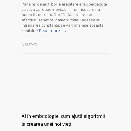
Până nu demult, bolile ereditare erau percepute
ca ceva aproape inevitabil — un risc care nu
putea fi controlat. Dacă în familie existau
afecțiuni genetice, oamenii trăiau adesea cu
întrebarea constantă: se va transmite aceasta
Read more
copilului?
NOUTATI
AI în embriologie: cum ajută algoritmii
la crearea unei noi vieți