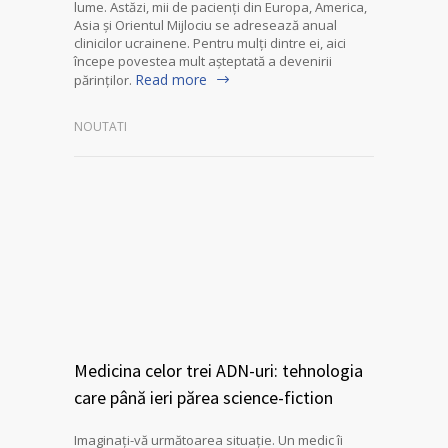
lume. Astăzi, mii de pacienți din Europa, America,
Asia și Orientul Mijlociu se adresează anual
clinicilor ucrainene. Pentru mulți dintre ei, aici
începe povestea mult așteptată a devenirii
Read more
părinților.
NOUTATI
Medicina celor trei ADN-uri: tehnologia
care până ieri părea science-fiction
Imaginați-vă următoarea situație. Un medic îi