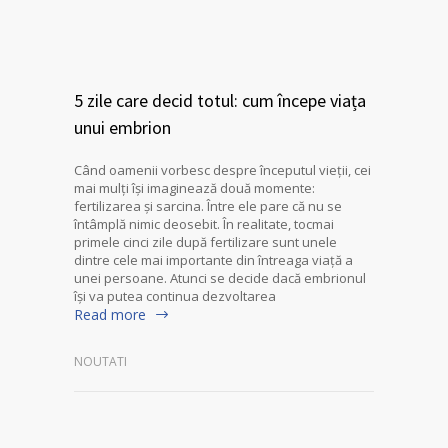
5 zile care decid totul: cum începe viața
unui embrion
Când oamenii vorbesc despre începutul vieții, cei
mai mulți își imaginează două momente:
fertilizarea și sarcina. Între ele pare că nu se
întâmplă nimic deosebit. În realitate, tocmai
primele cinci zile după fertilizare sunt unele
dintre cele mai importante din întreaga viață a
unei persoane. Atunci se decide dacă embrionul
își va putea continua dezvoltarea
Read more
NOUTATI