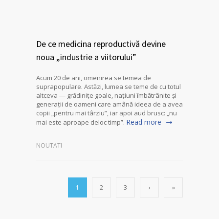
De ce medicina reproductivă devine
noua „industrie a viitorului”
Acum 20 de ani, omenirea se temea de
suprapopulare. Astăzi, lumea se teme de cu totul
altceva — grădinițe goale, națiuni îmbătrânite și
generații de oameni care amână ideea de a avea
copii „pentru mai târziu”, iar apoi aud brusc: „nu
Read more
mai este aproape deloc timp”.
NOUTATI
1
2
3
›
»