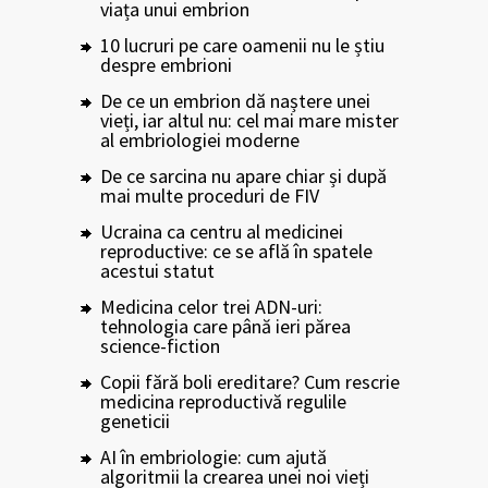
viața unui embrion
10 lucruri pe care oamenii nu le știu
despre embrioni
De ce un embrion dă naștere unei
vieți, iar altul nu: cel mai mare mister
al embriologiei moderne
De ce sarcina nu apare chiar și după
mai multe proceduri de FIV
Ucraina ca centru al medicinei
reproductive: ce se află în spatele
acestui statut
Medicina celor trei ADN-uri:
tehnologia care până ieri părea
science-fiction
Copii fără boli ereditare? Cum rescrie
medicina reproductivă regulile
geneticii
AI în embriologie: cum ajută
algoritmii la crearea unei noi vieți