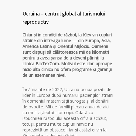
Ucraina – centrul global al turismului
reproductiv
Chiar și în condiții de război, la Kiev vin cupluri
străine din întreaga lume — din Europa, Asia,
America Latină și Orientul Mijlociu. Oamenii
sunt dispuși să călătorească mii de kilometri
pentru a avea șansa de a deveni părinți la
clinica BioTexCom. Motivul este clar: aproape
nicio altă clinică nu oferă programe și garanții
de un asemenea nivel.
Încă înainte de 2022, Ucraina ocupa poziții de
lider în Europa după numărul pacienților străini
în domeniul maternității surogat și al donării
de ovocite. Mii de familii plecau anual de aici
cu mult așteptații lor copii. Odată cu
izbucnirea războiului această cifră a scăzut,
totuși, pentru multe cupluri nimic nu
reprezintă un obstacol, iar și astăzi ei vin la
Kiev pentru a deveni părinți!