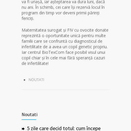
va fi uriașă, iar așteptarea va dura luni, dacă
nu ani. În schimb, cei care își rezervă locul în
program din timp vor deveni primii părinți
fericiți.
Maternitatea surogat și FIV cu ovocite donate
reprezintă o oportunitate unică pentru multe
familii care se confruntă cu diagnosticul de
infertilitate de a avea un copil genetic propriu.
Iar centrul BioTexCom face posibil visul unui
copil chiar și în cele mai fără speranță cazuri
de infertilitate!
NOUTATI
Noutati
5 zile care decid totul: cum începe