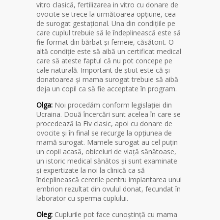
vitro clasică, fertilizarea in vitro cu donare de
ovocite se trece la următoarea opțiune, cea
de surogat gestațional. Una din condițiile pe
care cuplul trebuie să le îndeplinească este să
fie format din bărbat și femeie, căsătorit. O
altă condiție este să aibă un certificat medical
care să ateste faptul că nu pot concepe pe
cale naturală. Important de știut este că și
donatoarea și mama surogat trebuie să aibă
deja un copil ca să fie acceptate în program.
Olga:
Noi procedăm conform legislației din
Ucraina. Două încercări sunt acelea în care se
procedează la Fiv clasic, apoi cu donare de
ovocite și în final se recurge la opțiunea de
mamă surogat. Mamele surogat au cel puțin
un copil acasă, obiceiuri de viață sănătoase,
un istoric medical sănătos și sunt examinate
și expertizate la noi la clinică ca să
îndeplinească cererile pentru implantarea unui
embrion rezultat din ovulul donat, fecundat în
laborator cu sperma cuplului.
Oleg:
Cuplurile pot face cunoștință cu mama