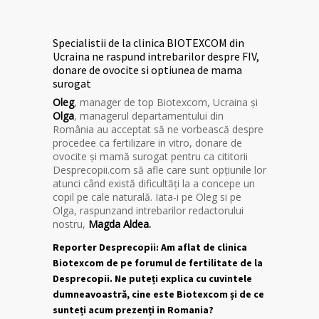
Specialistii de la clinica BIOTEXCOM din
Ucraina ne raspund intrebarilor despre FIV,
donare de ovocite si optiunea de mama
surogat
Oleg
, manager de top Biotexcom, Ucraina și
Olga
, managerul departamentului din
România au acceptat să ne vorbească despre
procedee ca fertilizare in vitro, donare de
ovocite și mamă surogat pentru ca cititorii
Desprecopii.com să afle care sunt opțiunile lor
atunci când există dificultăți la a concepe un
copil pe cale naturală. Iata-i pe Oleg si pe
Olga, raspunzand intrebarilor redactorului
nostru,
Magda Aldea.
Reporter Desprecopii: Am aflat de clinica
Biotexcom de pe forumul de fertilitate de la
Desprecopii. Ne puteți explica cu cuvintele
dumneavoastră, cine este Biotexcom și de ce
sunteți acum prezenți in Romania?