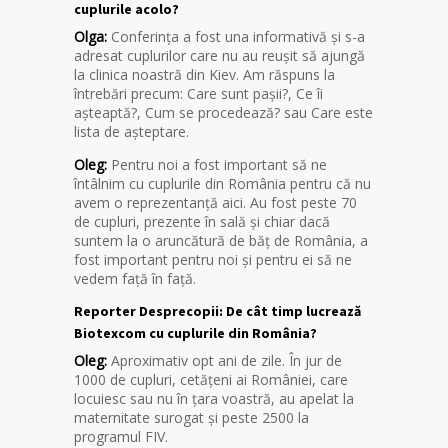
cuplurile acolo?
Olga:
Conferința a fost una informativă și s-a
adresat cuplurilor care nu au reușit să ajungă
la clinica noastră din Kiev. Am răspuns la
întrebări precum: Care sunt pașii?, Ce îi
așteaptă?, Cum se procedează? sau Care este
lista de așteptare.
Oleg:
Pentru noi a fost important să ne
întâlnim cu cuplurile din România pentru că nu
avem o reprezentanță aici. Au fost peste 70
de cupluri, prezente în sală și chiar dacă
suntem la o aruncătură de băț de România, a
fost important pentru noi și pentru ei să ne
vedem față în față.
Reporter Desprecopii: De cât timp lucrează
Biotexcom cu cuplurile din România?
Oleg:
Aproximativ opt ani de zile. În jur de
1000 de cupluri, cetățeni ai României, care
locuiesc sau nu în țara voastră, au apelat la
maternitate surogat și peste 2500 la
programul FIV.