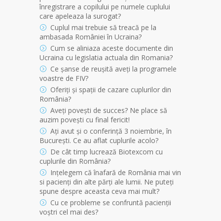
înregistrare a copilului pe numele cuplului
care apeleaza la surogat?
Cuplul mai trebuie să treacă pe la
ambasada României în Ucraina?
Cum se aliniaza aceste documente din
Ucraina cu legislatia actuala din Romania?
Ce șanse de reușită aveți la programele
voastre de FIV?
Oferiți și spații de cazare cuplurilor din
România?
Aveți povești de succes? Ne place să
auzim povești cu final fericit!
Ați avut și o conferință 3 noiembrie, în
București. Ce au aflat cuplurile acolo?
De cât timp lucrează Biotexcom cu
cuplurile din România?
Ințelegem că înafară de România mai vin
si pacienți din alte părți ale lumii. Ne puteți
spune despre aceasta ceva mai mult?
Cu ce probleme se confruntă pacienții
voștri cel mai des?