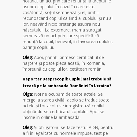
notariat un act prin care renunță la drepturile
asupra copilului. În cazul în care este
căsătorită, soțul semnează și el, ambii
recunoscând copilul ca fiind al cuplului și nu al
lor, neavând nicio pretenție asupra nou
născutului. La externare, mama surogat
semnează un act prin care specifică că
renunță la copil, benevol, în favoarea cuplului,
părinții copilului.
Oleg:
Apoi, părinții primesc certificatiul de
naștere și poate pleca acasă, în România,
împreună cu copilul lor, cetățean român.
Reporter Desprecopii: Cuplul mai trebuie să
treacă pe la ambasada României în Ucraina?
Olga:
Noi ne ocupăm de toate actele. Se
merge la starea civilă, acolo se traduc toate
actele și tot acolo se înregistrează copilul
obținându-se certificatul copilului. Apoi se
înscrie în online la ambasadă.
Oleg:
Și obligatoriu se face testul ADN, pentru
a fi în legalitate cu normele impuse, test pe