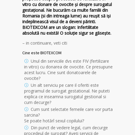
vitro cu donare de ovocite și despre surogatul
gestațional. Ne bucurăm ca multe familii din
Romania (si din intreaga lume) au reușit să iși
indeplinească visul de a deveni părinti.
BIOTEXCOM are un slogan: Infertilitate
absolută nu există! O soluție sigur se găsește.
– in continuare, veti citi
Cine este BIOTEXCOM
Unul din serviciile dvs este FIV (fertilizare
in vitro) cu donarea de ovocite. Ce presupune
acest lucru. Cine sunt donatoarele de
ovocite?
Un alt serviciu pe care il oferiti este
programul de surogat gestational. Ne puteti
explica ce inseamna surogatul gestional si
cum decurge?
Cum sunt selectate femeile care vor purta
sarcina?
Se poate hotărî sexul copilului?
Din punct de vedere legal, cum decurge
procedeul de surogat? Aveți servicii de