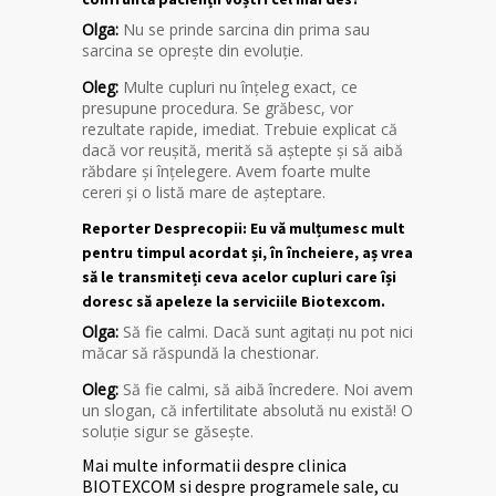
Olga:
Nu se prinde sarcina din prima sau
sarcina se oprește din evoluție.
Oleg:
Multe cupluri nu înțeleg exact, ce
presupune procedura. Se grăbesc, vor
rezultate rapide, imediat. Trebuie explicat că
dacă vor reușită, merită să aștepte și să aibă
răbdare și înțelegere. Avem foarte multe
cereri și o listă mare de așteptare.
Reporter Desprecopii: Eu vă mulțumesc mult
pentru timpul acordat și, în încheiere, aș vrea
să le transmiteți ceva acelor cupluri care își
doresc să apeleze la serviciile Biotexcom.
Olga:
Să fie calmi. Dacă sunt agitați nu pot nici
măcar să răspundă la chestionar.
Oleg:
Să fie calmi, să aibă încredere. Noi avem
un slogan, că infertilitate absolută nu există! O
soluție sigur se găsește.
Mai multe informatii despre clinica
BIOTEXCOM si despre programele sale, cu