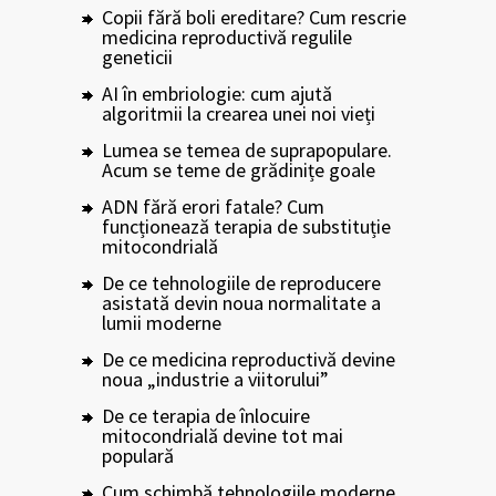
Copii fără boli ereditare? Cum rescrie
medicina reproductivă regulile
geneticii
AI în embriologie: cum ajută
algoritmii la crearea unei noi vieți
Lumea se temea de suprapopulare.
Acum se teme de grădinițe goale
ADN fără erori fatale? Cum
funcționează terapia de substituție
mitocondrială
De ce tehnologiile de reproducere
asistată devin noua normalitate a
lumii moderne
De ce medicina reproductivă devine
noua „industrie a viitorului”
De ce terapia de înlocuire
mitocondrială devine tot mai
populară
Cum schimbă tehnologiile moderne