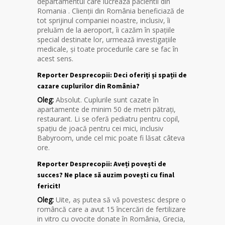
departamentul care lucreaza pacientii din
Romania . Clienții din România beneficiază de
tot sprijinul companiei noastre, inclusiv, îi
preluăm de la aeroport, îi cazăm în spațiile
special destinate lor, urmează investigațiile
medicale, și toate procedurile care se fac în
acest sens.
Reporter Desprecopii: Deci oferiți și spații de
cazare cuplurilor din România?
Oleg:
Absolut. Cuplurile sunt cazate în
apartamente de minim 50 de metri pătrați,
restaurant. Li se oferă pediatru pentru copil,
spațiu de joacă pentru cei mici, inclusiv
Babyroom, unde cel mic poate fi lăsat câteva
ore.
Reporter Desprecopii: Aveți povești de
succes? Ne place să auzim povești cu final
fericit!
Oleg:
Uite, aș putea să vă povestesc despre o
româncă care a avut 15 încercări de fertilizare
in vitro cu ovocite donate în România, Grecia,