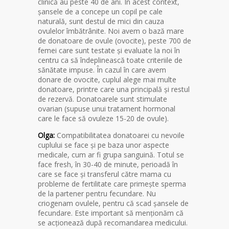
clinică au peste 40 de ani. În acest context,
șansele de a concepe un copil pe cale
naturală, sunt destul de mici din cauza
ovulelor îmbătrânite. Noi avem o bază mare
de donatoare de ovule (ovocite), peste 700 de
femei care sunt testate și evaluate la noi în
centru ca să îndeplinească toate criteriile de
sănătate impuse. În cazul în care avem
donare de ovocite, cuplul alege mai multe
donatoare, printre care una principală și restul
de rezervă. Donatoarele sunt stimulate
ovarian (supuse unui tratament hormonal
care le face să ovuleze 15-20 de ovule).
Olga:
Compatibilitatea donatoarei cu nevoile
cuplului se face și pe baza unor aspecte
medicale, cum ar fi grupa sanguină. Totul se
face fresh, în 30-40 de minute, perioadă în
care se face și transferul către mama cu
probleme de fertilitate care primește sperma
de la partener pentru fecundare. Nu
criogenam ovulele, pentru că scad șansele de
fecundare. Este important să menționăm că
se acționează după recomandarea medicului.