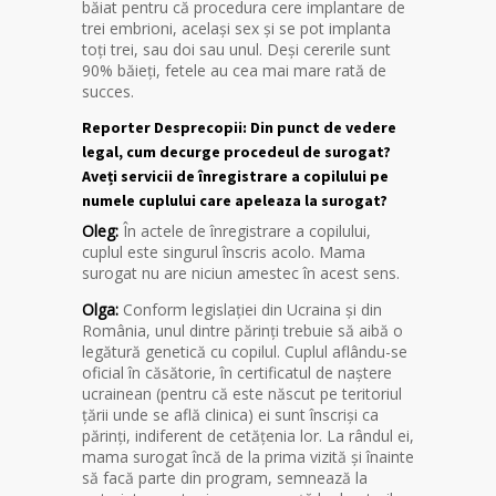
băiat pentru că procedura cere implantare de
trei embrioni, același sex și se pot implanta
toți trei, sau doi sau unul. Deși cererile sunt
90% băieți, fetele au cea mai mare rată de
succes.
Reporter Desprecopii: Din punct de vedere
legal, cum decurge procedeul de surogat?
Aveți servicii de înregistrare a copilului pe
numele cuplului care apeleaza la surogat?
Oleg:
În actele de înregistrare a copilului,
cuplul este singurul înscris acolo. Mama
surogat nu are niciun amestec în acest sens.
Olga:
Conform legislației din Ucraina și din
România, unul dintre părinți trebuie să aibă o
legătură genetică cu copilul. Cuplul aflându-se
oficial în căsătorie, în certificatul de naștere
ucrainean (pentru că este născut pe teritoriul
țării unde se află clinica) ei sunt înscriși ca
părinți, indiferent de cetățenia lor. La rândul ei,
mama surogat încă de la prima vizită și înainte
să facă parte din program, semnează la