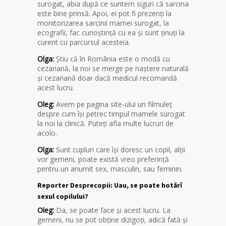
surogat, abia după ce suntem siguri că sarcina
este bine prinsă. Apoi, ei pot fi prezenți la
monitorizarea sarcinii mamei surogat, la
ecografii, fac cunoștință cu ea și sunt ținuți la
curent cu parcursul acesteia.
Olga:
Știu că în România este o modă cu
cezariană, la noi se merge pe naștere naturală
și cezariană doar dacă medicul recomandă
acest lucru.
Oleg:
Avem pe pagina site-ului un filmuleț
despre cum își petrec timpul mamele surogat
la noi la clinică. Puteți afla multe lucruri de
acolo.
Olga:
Sunt cupluri care își doresc un copil, alții
vor gemeni, poate există vreo preferință
pentru un anumit sex, masculin, sau feminin.
Reporter Desprecopii: Uau, se poate hotărî
sexul copilului?
Oleg:
Da, se poate face și acest lucru. La
gemeni, nu se pot obține dizigoți, adică fată și