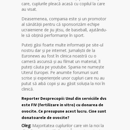
care, cuplurile pleacă acasă cu copilul la care
au visat.
Deasemenea, compania este și un promotor
al sănătății pentru că sponsorizăm echipe
ucraieniene de jiu jitsu, de baseball, ajutându-
le să obțină performanțe în sport.
Puteți găsi foarte multe informații pe site-ul
nostru dar și pe internet. Jurnaliștii de la
Euronews au fost în clinica noastră cu o
cameră ascunsă și au filmat un material, îl
puteți căuta pe youtube. Spania ne numește
Uterul Europei. Pe anumite forumuri sunt
scrise și experiențele unor cupluri care nu au
putut să aibă copii și au găsit soluția la noi în
clinică.
Reporter Desprecopii: Unul din serviciile dvs
este FIV (fertilizare in vitro) cu donarea de
ovocite. Ce presupune acest lucru. Cine sunt
donatoarele de ovocite?
Oleg:
Majoritatea cuplurilor care vin la noi la