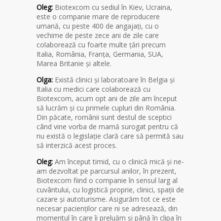
Oleg:
Biotexcom cu sediul în Kiev, Ucraina,
este o companie mare de reproducere
umană, cu peste 400 de angajați, cu o
vechime de peste zece ani de zile care
colaborează cu foarte multe țări precum
Italia, România, Franța, Germania, SUA,
Marea Britanie și altele.
Olga:
Există clinici și laboratoare în Belgia și
Italia cu medici care colaborează cu
Biotexcom, acum opt ani de zile am început
să lucrăm și cu primele cupluri din România.
Din păcate, românii sunt destul de sceptici
când vine vorba de mamă surogat pentru că
nu există o legislație clară care să permită sau
să interzică acest proces.
Oleg:
Am început timid, cu o clinică mică și ne-
am dezvoltat pe parcursul anilor, în prezent,
Biotexcom fiind o companie în sensul larg al
cuvântului, cu logistică proprie, clinici, spații de
cazare și autoturisme. Asigurăm tot ce este
necesar pacienților care ni se adresează, din
momentul în care îi preluăm și până în clipa în