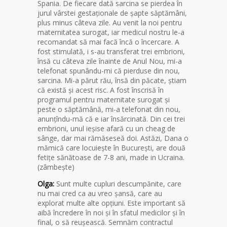
Spania. De fiecare dată sarcina se pierdea în
jurul vârstei gestaționale de șapte săptămâni,
plus minus câteva zile. Au venit la noi pentru
maternitatea surogat, iar medicul nostru le-a
recomandat să mai facă încă o încercare. A
fost stimulată, i s-au transferat trei embrioni,
însă cu câteva zile înainte de Anul Nou, mi-a
telefonat spunându-mi că pierduse din nou,
sarcina. Mi-a părut rău, însă din păcate, știam
că există și acest risc. A fost înscrisă în
programul pentru maternitate surogat și
peste o săptămână, mi-a telefonat din nou,
anunțîndu-mă că e iar însărcinată. Din cei trei
embrioni, unul ieșise afară cu un cheag de
sânge, dar mai rămăseseă doi. Astăzi, Dana o
mămică care locuiește în București, are două
fetițe sănătoase de 7-8 ani, made in Ucraina.
(zâmbește)
Olga:
Sunt multe cupluri descumpănite, care
nu mai cred ca au vreo șansă, care au
explorat multe alte opțiuni. Este important să
aibă încredere în noi și în sfatul medicilor și în
final, o să reușească. Semnăm contractul