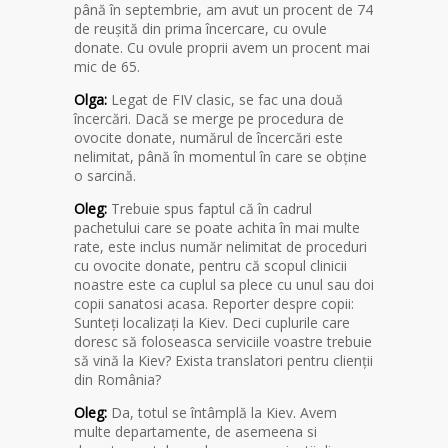
până în septembrie, am avut un procent de 74
de reușită din prima încercare, cu ovule
donate. Cu ovule proprii avem un procent mai
mic de 65.
Olga:
Legat de FIV clasic, se fac una două
încercări. Dacă se merge pe procedura de
ovocite donate, numărul de încercări este
nelimitat, până în momentul în care se obține
o sarcină.
Oleg:
Trebuie spus faptul că în cadrul
pachetului care se poate achita în mai multe
rate, este inclus număr nelimitat de proceduri
cu ovocite donate, pentru că scopul clinicii
noastre este ca cuplul sa plece cu unul sau doi
copii sanatosi acasa. Reporter despre copii:
Sunteți localizați la Kiev. Deci cuplurile care
doresc să foloseasca serviciile voastre trebuie
să vină la Kiev? Exista translatori pentru clienții
din România?
Oleg:
Da, totul se întâmplă la Kiev. Avem
multe departamente, de asemeena si