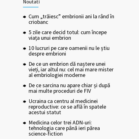
Noutati
Cum „trăiesc” embrionii ani la rând în
criobanc
5 zile care decid totul: cum începe
viața unui embrion
10 lucruri pe care oamenii nu le știu
despre embrioni
De ce un embrion dă naștere unei
vieți, iar altul nu: cel mai mare mister
al embriologiei moderne
De ce sarcina nu apare chiar și după
mai multe proceduri de FIV
Ucraina ca centru al medicinei
reproductive: ce se află în spatele
acestui statut
Medicina celor trei ADN-uri:
tehnologia care până ieri părea
science-fiction