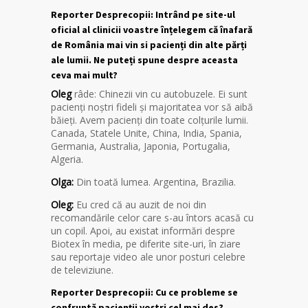
Reporter Desprecopii: Intrând pe site-ul
oficial al clinicii voastre înțelegem că înafară
de România mai vin si pacienți din alte părți
ale lumii. Ne puteți spune despre aceasta
ceva mai mult?
Oleg
râde: Chinezii vin cu autobuzele. Ei sunt
pacienți noștri fideli și majoritatea vor să aibă
băieți. Avem pacienți din toate colțurile lumii.
Canada, Statele Unite, China, India, Spania,
Germania, Australia, Japonia, Portugalia,
Algeria.
Olga:
Din toată lumea. Argentina, Brazilia.
Oleg:
Eu cred că au auzit de noi din
recomandările celor care s-au întors acasă cu
un copil. Apoi, au existat informări despre
Biotex în media, pe diferite site-uri, în ziare
sau reportaje video ale unor posturi celebre
de televiziune.
Reporter Desprecopii: Cu ce probleme se
confruntă pacienții voștri cel mai des?