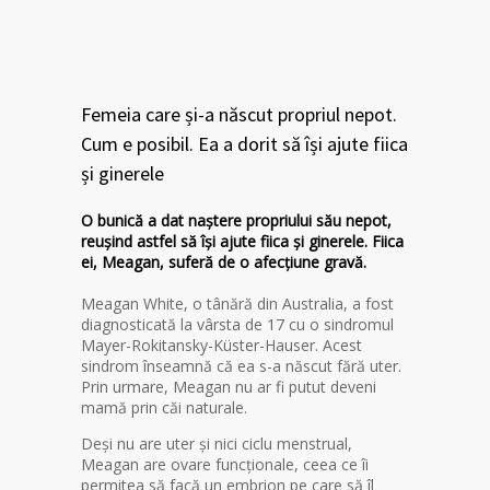
Femeia care și-a născut propriul nepot.
Cum e posibil. Ea a dorit să își ajute fiica
și ginerele
O bunică a dat naștere propriului său nepot,
reușind astfel să își ajute fiica și ginerele. Fiica
ei, Meagan, suferă de o afecțiune gravă.
Meagan White, o tânără din Australia, a fost
diagnosticată la vârsta de 17 cu o sindromul
Mayer-Rokitansky-Küster-Hauser. Acest
sindrom înseamnă că ea s-a născut fără uter.
Prin urmare, Meagan nu ar fi putut deveni
mamă prin căi naturale.
Deși nu are uter și nici ciclu menstrual,
Meagan are ovare funcționale, ceea ce îi
permitea să facă un embrion pe care să îl