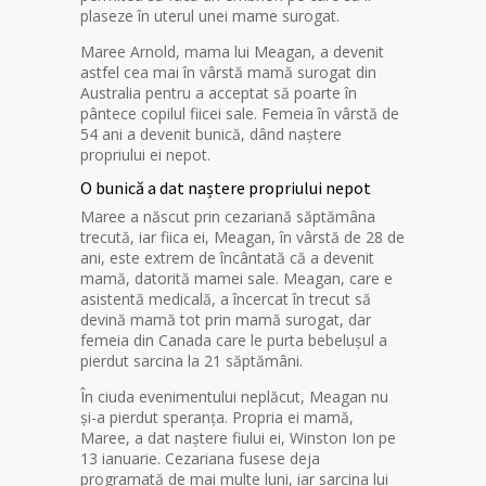
plaseze în uterul unei mame surogat.
Maree Arnold, mama lui Meagan, a devenit
astfel cea mai în vârstă mamă surogat din
Australia pentru a acceptat să poarte în
pântece copilul fiicei sale. Femeia în vârstă de
54 ani a devenit bunică, dând naștere
propriului ei nepot.
O bunică a dat naștere propriului nepot
Maree a născut prin cezariană săptămâna
trecută, iar fiica ei, Meagan, în vârstă de 28 de
ani, este extrem de încântată că a devenit
mamă, datorită mamei sale. Meagan, care e
asistentă medicală, a încercat în trecut să
devină mamă tot prin mamă surogat, dar
femeia din Canada care le purta bebelușul a
pierdut sarcina la 21 săptămâni.
În ciuda evenimentului neplăcut, Meagan nu
și-a pierdut speranța. Propria ei mamă,
Maree, a dat naștere fiului ei, Winston Ion pe
13 ianuarie. Cezariana fusese deja
programată de mai multe luni, iar sarcina lui