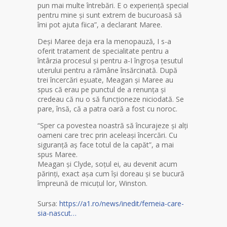
pun mai multe întrebări. E o experiență special
pentru mine și sunt extrem de bucuroasă să
îmi pot ajuta fiica”, a declarant Maree.
Deși Maree deja era la menopauză, I s-a
oferit tratament de specialitate pentru a
întârzia procesul și pentru a-I îngroșa țesutul
uterului pentru a rămâne însărcinată. După
trei încercări eșuate, Meagan și Maree au
spus că erau pe punctul de a renunța și
credeau că nu o să funcționeze niciodată. Se
pare, însă, că a patra oară a fost cu noroc.
“Sper ca povestea noastră să încurajeze și alți
oameni care trec prin aceleași încercări. Cu
siguranță aș face totul de la capăt”, a mai
spus Maree.
Meagan și Clyde, soțul ei, au devenit acum
părinți, exact așa cum își doreau și se bucură
împreună de micuțul lor, Winston.
Sursa:
https://a1.ro/news/inedit/femeia-care-
sia-nascut…