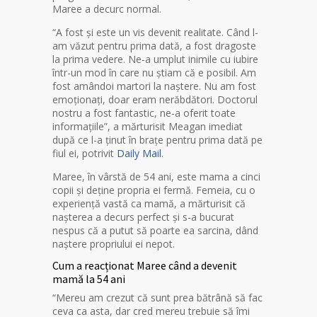
Maree a decurc normal.
“A fost și este un vis devenit realitate. Când l-
am văzut pentru prima dată, a fost dragoste
la prima vedere. Ne-a umplut inimile cu iubire
într-un mod în care nu știam că e posibil. Am
fost amândoi martori la naștere. Nu am fost
emoționați, doar eram nerăbdători. Doctorul
nostru a fost fantastic, ne-a oferit toate
informațiile”, a mărturisit Meagan imediat
după ce l-a ținut în brațe pentru prima dată pe
fiul ei, potrivit
Daily Mail
.
Maree, în vârstă de 54 ani, este mama a cinci
copii și deține propria ei fermă. Femeia, cu o
experiență vastă ca mamă, a mărturisit că
nașterea a decurs perfect și s-a bucurat
nespus că a putut să poarte ea sarcina, dând
naștere propriului ei nepot.
Cum a reacționat Maree când a devenit
mamă la 54 ani
“Mereu am crezut că sunt prea bătrână să fac
ceva ca asta, dar cred mereu trebuie să îmi