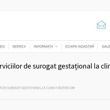
DEO
SERVICII
INFORMAȚII
ECHIPA NOASTRĂ
GALE
rviciilor de surogat gestațional la cli
ILOR DE SUROGAT GESTAȚIONAL LA CLINICA BIOTEXCOM