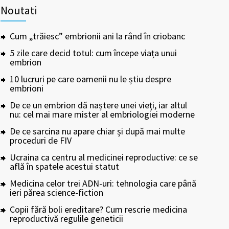
Noutati
Cum „trăiesc” embrionii ani la rând în criobanc
5 zile care decid totul: cum începe viața unui
embrion
10 lucruri pe care oamenii nu le știu despre
embrioni
De ce un embrion dă naștere unei vieți, iar altul
nu: cel mai mare mister al embriologiei moderne
De ce sarcina nu apare chiar și după mai multe
proceduri de FIV
Ucraina ca centru al medicinei reproductive: ce se
află în spatele acestui statut
Medicina celor trei ADN-uri: tehnologia care până
ieri părea science-fiction
Copii fără boli ereditare? Cum rescrie medicina
reproductivă regulile geneticii