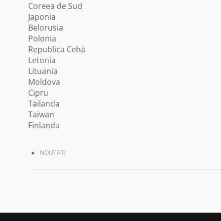
Coreea de Sud
Japonia
Belorusia
Polonia
Republica Cehă
Letonia
Lituania
Moldova
Cipru
Tailanda
Taiwan
Finlanda
NOUTATI