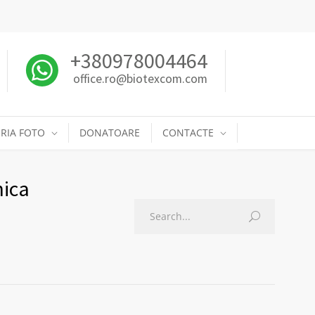
+380978004464
office.ro@biotexcom.com
RIA FOTO
DONATOARE
CONTACTE
nica