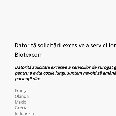
Datorită solicitării excesive a serviciilo
Biotexcom
Datorită solicitării excesive a serviciilor de surogat
pentru a evita cozile lungi, suntem nevoiți să amân
pacienții din:
Franţa
Olanda
Mexic
Grecia
Indonezia