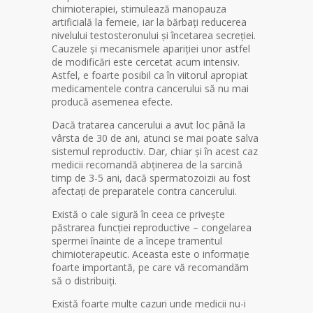
chimioterapiei, stimulează manopauza
artificială la femeie, iar la bărbați reducerea
nivelului testosteronului și încetarea secreției.
Cauzele și mecanismele apariției unor astfel
de modificări este cercetat acum intensiv.
Astfel, e foarte posibil ca în viitorul apropiat
medicamentele contra cancerului să nu mai
producă asemenea efecte.
Dacă tratarea cancerului a avut loc până la
vârsta de 30 de ani, atunci se mai poate salva
sistemul reproductiv. Dar, chiar și în acest caz
medicii recomandă abținerea de la sarcină
timp de 3-5 ani, dacă spermatozoizii au fost
afectați de preparatele contra cancerului.
Există o cale sigură în ceea ce privește
păstrarea funcției reproductive – congelarea
spermei înainte de a începe tramentul
chimioterapeutic. Aceasta este o informație
foarte importantă, pe care vă recomandăm
să o distribuiți.
Există foarte multe cazuri unde medicii nu-i