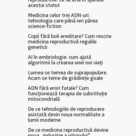
acestui statut
Medicina celor trei ADN-uri:
tehnologia care până ieri părea
science-fiction
Copii fără boli ereditare? Cum rescrie
medicina reproductivă regulile
geneticii
AI în embriologie: cum ajută
algoritmii la crearea unei noi vieți
Lumea se temea de suprapopulare.
Acum se teme de grădinițe goale
ADN fără erori fatale? Cum
funcționează terapia de substituție
mitocondrială
De ce tehnologiile de reproducere
asistată devin noua normalitate a
lumii moderne
De ce medicina reproductivă devine
noua „industrie a viitorului”