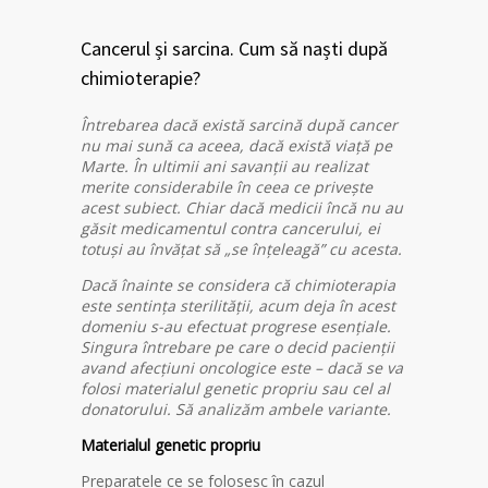
Cancerul și sarcina. Cum să naști după
chimioterapie?
Întrebarea dacă există sarcină după cancer
nu mai sună ca aceea, dacă există viață pe
Marte. În ultimii ani savanții au realizat
merite considerabile în ceea ce privește
acest subiect. Chiar dacă medicii încă nu au
găsit medicamentul contra cancerului, ei
totuși au învățat să „se înțeleagă” cu acesta.
Dacă înainte se considera că chimioterapia
este sentința sterilității, acum deja în acest
domeniu s-au efectuat progrese esențiale.
Singura întrebare pe care o decid pacienții
avand afecțiuni oncologice este – dacă se va
folosi materialul genetic propriu sau cel al
donatorului. Să analizăm ambele variante.
Materialul genetic propriu
Preparatele ce se folosesc în cazul