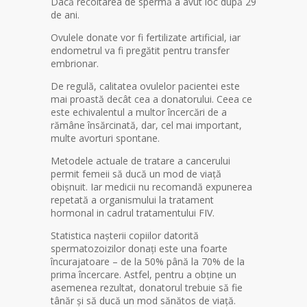
Dacă recoltarea de spermă a avut loc după 29
de ani.
Ovulele donate vor fi fertilizate artificial, iar
endometrul va fi pregătit pentru transfer
embrionar.
De regulă, calitatea ovulelor pacientei este
mai proastă decât cea a donatorului. Ceea ce
este echivalentul a multor încercări de a
rămâne însărcinată, dar, cel mai important,
multe avorturi spontane.
Metodele actuale de tratare a cancerului
permit femeii să ducă un mod de viață
obișnuit. Iar medicii nu recomandă expunerea
repetată a organismului la tratament
hormonal in cadrul tratamentului FIV.
Statistica nașterii copiilor datorită
spermatozoizilor donați este una foarte
încurajatoare – de la 50% până la 70% de la
prima încercare. Astfel, pentru a obține un
asemenea rezultat, donatorul trebuie să fie
tânăr și să ducă un mod sănătos de viață.