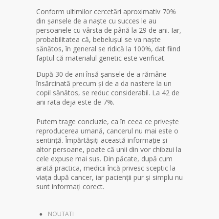
Conform ultimilor cercetări aproximativ 70%
din șansele de a naște cu succes le au
persoanele cu vârsta de până la 29 de ani. Iar,
probabilitatea că, bebelușul se va naște
sănătos, în general se ridică la 100%, dat fiind
faptul că materialul genetic este verificat.
După 30 de ani însă șansele de a rămâne
însărcinată precum și de a da nastere la un
copil sănătos, se reduc considerabil. La 42 de
ani rata deja este de 7%.
Putem trage concluzie, ca în ceea ce privește
reproducerea umană, cancerul nu mai este o
sentință. Împărtășiți această informație și
altor persoane, poate că unii din vor chibzui la
cele expuse mai sus. Din păcate, după cum
arată practica, medicii încă privesc sceptic la
viața după cancer, iar pacienții pur și simplu nu
sunt informați corect.
NOUTATI