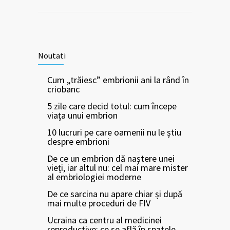
Noutati
Cum „trăiesc” embrionii ani la rând în
criobanc
5 zile care decid totul: cum începe
viața unui embrion
10 lucruri pe care oamenii nu le știu
despre embrioni
De ce un embrion dă naștere unei
vieți, iar altul nu: cel mai mare mister
al embriologiei moderne
De ce sarcina nu apare chiar și după
mai multe proceduri de FIV
Ucraina ca centru al medicinei
reproductive: ce se află în spatele