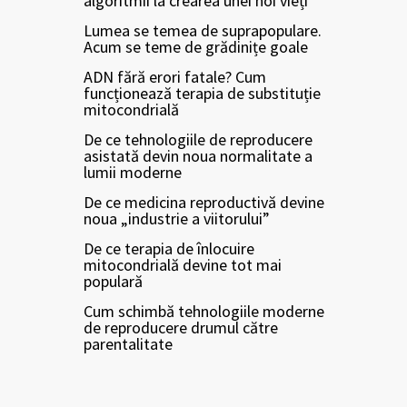
algoritmii la crearea unei noi vieți
Lumea se temea de suprapopulare.
Acum se teme de grădinițe goale
ADN fără erori fatale? Cum
funcționează terapia de substituție
mitocondrială
De ce tehnologiile de reproducere
asistată devin noua normalitate a
lumii moderne
De ce medicina reproductivă devine
noua „industrie a viitorului”
De ce terapia de înlocuire
mitocondrială devine tot mai
populară
Cum schimbă tehnologiile moderne
de reproducere drumul către
parentalitate