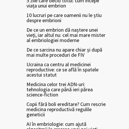
5 zile care decid totul: cum începe
viața unui embrion
10 lucruri pe care oamenii nu le știu
despre embrioni
De ce un embrion dă naștere unei
vieți, iar altul nu: cel mai mare mister
al embriologiei moderne
De ce sarcina nu apare chiar și după
mai multe proceduri de FIV
Ucraina ca centru al medicinei
reproductive: ce se află în spatele
acestui statut
Medicina celor trei ADN-uri:
tehnologia care până ieri părea
science-fiction
Copii fără boli ereditare? Cum rescrie
medicina reproductivă regulile
geneticii
AI în embriologie: cum ajută