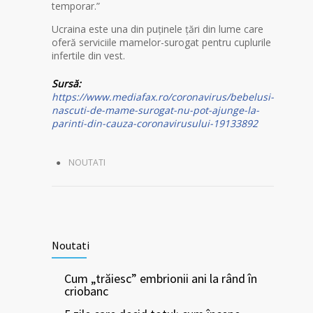
temporar.”
Ucraina este una din puţinele ţări din lume care
oferă serviciile mamelor-surogat pentru cuplurile
infertile din vest.
Sursă:
https://www.mediafax.ro/coronavirus/bebelusi-
nascuti-de-mame-surogat-nu-pot-ajunge-la-
parinti-din-cauza-coronavirusului-19133892
NOUTATI
Noutati
Cum „trăiesc” embrionii ani la rând în
criobanc