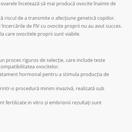
 ovarele încetează să mai producă ovocite înainte de
stă riscul de a transmite o afecțiune genetică copiilor.
d încercările de FIV cu ovocite proprii nu au avut succes.
la care ovocitele proprii sunt viabile.
un proces riguros de selecție, care include teste
compatibilitatea ovocitelor.
atament hormonal pentru a stimula producția de
printr-o procedură minim invazivă, realizată sub
nt fertilizate in vitro și embrionii rezultați sunt