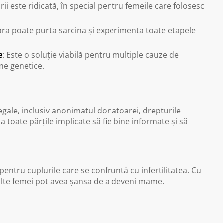
ii este ridicată, în special pentru femeile care folosesc
iara poate purta sarcina și experimenta toate etapele
e
: Este o soluție viabilă pentru multiple cauze de
eme genetice.
legale, inclusiv anonimatul donatoarei, drepturile
a toate părțile implicate să fie bine informate și să
ntru cuplurile care se confruntă cu infertilitatea. Cu
multe femei pot avea șansa de a deveni mame.