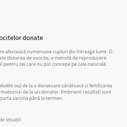
vocitelor donate
are afectează numeroase cupluri din întreaga lume. O
 este donarea de ovocite, o metodă de reproducere
il pentru cei care nu pot concepe pe cale naturală.
lulele ou) de la o donatoare sănătoasă și fertilizarea
matozoizi de la un donator. Embrionii rezultați sunt
a purta sarcina până la termen.
 situații: