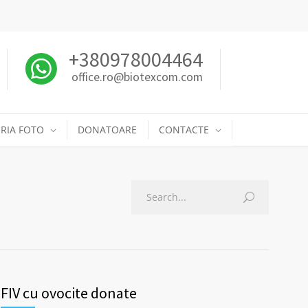
+380978004464
office.ro@biotexcom.com
RIA FOTO
DONATOARE
CONTACTE
FIV cu ovocite donate