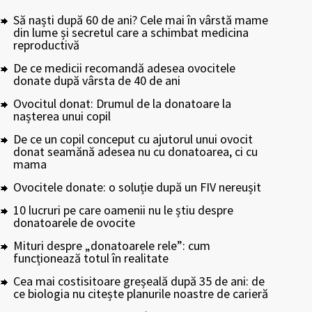
Să naști după 60 de ani? Cele mai în vârstă mame
din lume și secretul care a schimbat medicina
reproductivă
De ce medicii recomandă adesea ovocitele
donate după vârsta de 40 de ani
Ovocitul donat: Drumul de la donatoare la
nașterea unui copil
De ce un copil conceput cu ajutorul unui ovocit
donat seamănă adesea nu cu donatoarea, ci cu
mama
Ovocitele donate: o soluție după un FIV nereușit
10 lucruri pe care oamenii nu le știu despre
donatoarele de ovocite
Mituri despre „donatoarele rele”: cum
funcționează totul în realitate
Cea mai costisitoare greșeală după 35 de ani: de
ce biologia nu citește planurile noastre de carieră