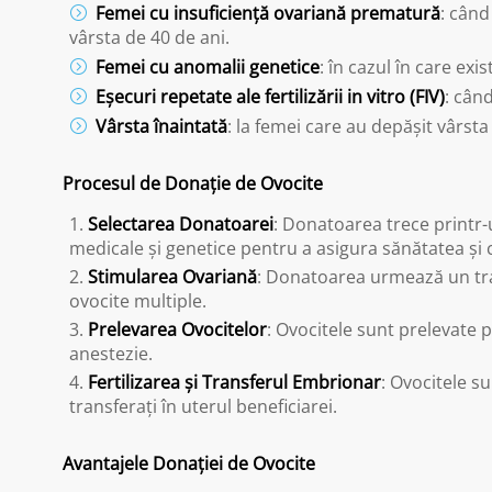
Femei cu insuficiență ovariană prematură
: când
vârsta de 40 de ani.
Femei cu anomalii genetice
: în cazul în care exi
Eșecuri repetate ale fertilizării in vitro (FIV)
: cân
Vârsta înaintată
: la femei care au depășit vârsta 
Procesul de Donație de Ovocite
Selectarea Donatoarei
: Donatoarea trece printr-
medicale și genetice pentru a asigura sănătatea și 
Stimularea Ovariană
: Donatoarea urmează un tr
ovocite multiple.
Prelevarea Ovocitelor
: Ovocitele sunt prelevate 
anestezie.
Fertilizarea și Transferul Embrionar
: Ovocitele su
transferați în uterul beneficiarei.
Avantajele Donației de Ovocite