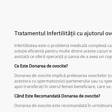
Tratamentul Infertilității cu ajutorul o
Infertilitatea este o problemă medicală complexă c
soluție eficientă pentru multe dintre aceste cazuri
asistată ce oferă speranță și șansa de a avea un cop
Ce Este Donarea de ovocite?
Donarea de ovocite implică prelevarea ovocitelor (ce
acestora cu spermatozoizii partenerului sau cu sper
apoi transferați în uterul femeii beneficiare, care v
Când Este Recomandată Donarea de ovocite?
Donarea de ovocite este recomandată în următoarele