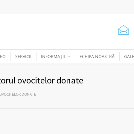
DEO
SERVICII
INFORMAȚII
ECHIPA NOASTRĂ
GALE
utorul ovocitelor donate
L OVOCITELOR DONATE