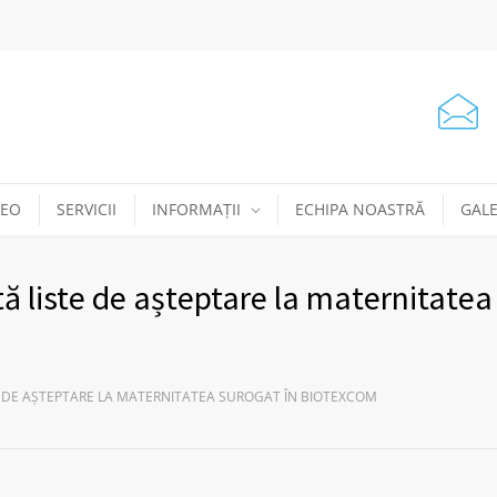
DEO
SERVICII
INFORMAȚII
ECHIPA NOASTRĂ
GALE
ă liste de așteptare la maternitatea
E DE AȘTEPTARE LA MATERNITATEA SUROGAT ÎN BIOTEXCOM