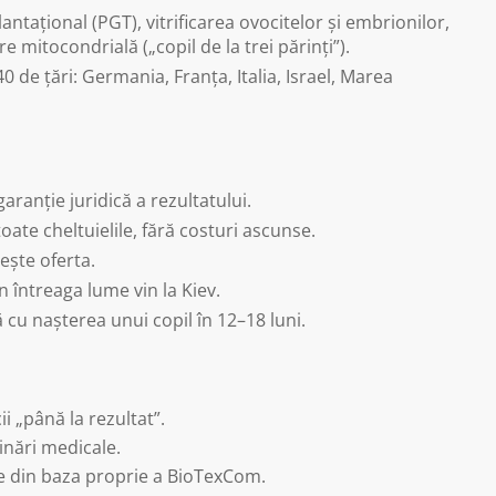
ntațional (PGT), vitrificarea ovocitelor și embrionilor,
mitocondrială („copil de la trei părinți”).
0 de țări: Germania, Franța, Italia, Israel, Marea
garanție juridică a rezultatului.
oate cheltuielile, fără costuri ascunse.
ște oferta.
n întreaga lume vin la Kiev.
 cu nașterea unui copil în 12–18 luni.
 „până la rezultat”.
nări medicale.
te din baza proprie a BioTexCom.