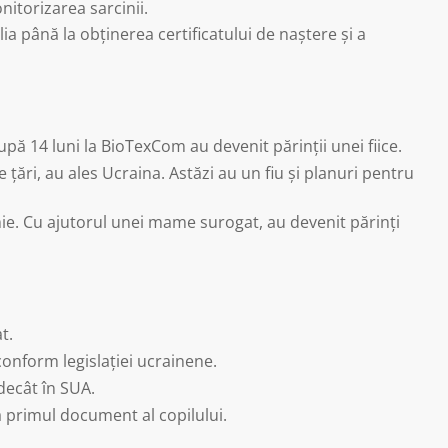
itorizarea sarcinii.
lia până la obținerea certificatului de naștere și a
upă 14 luni la BioTexCom au devenit părinții unei fiice.
 țări, au ales Ucraina. Astăzi au un fiu și planuri pentru
omie. Cu ajutorul unei mame surogat, au devenit părinți
t.
onform legislației ucrainene.
 decât în SUA.
la primul document al copilului.