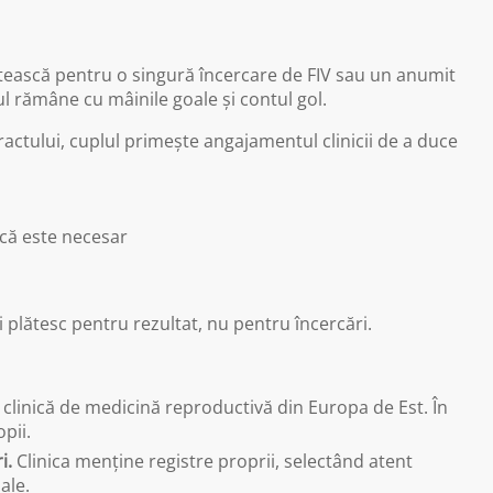
plătească pentru o singură încercare de FIV sau un anumit
 rămâne cu mâinile goale și contul gol.
actului, cuplul primește angajamentul clinicii de a duce
că este necesar
ii plătesc pentru rezultat, nu pentru încercări.
linică de medicină reproductivă din Europa de Est. În
pii.
i.
Clinica menține registre proprii, selectând atent
ale.