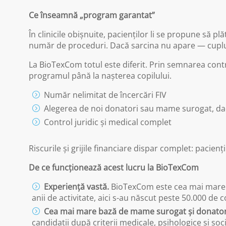
Ce înseamnă „program garantat”
În clinicile obișnuite, pacienților li se propune să 
număr de proceduri. Dacă sarcina nu apare — cuplul
La BioTexCom totul este diferit. Prin semnarea contr
programul până la nașterea copilului.
Număr nelimitat de încercări FIV
Alegerea de noi donatori sau mame surogat, da
Control juridic și medical complet
Riscurile și grijile financiare dispar complet: pacienț
De ce funcționează acest lucru la BioTexCom
Experiență vastă.
BioTexCom este cea mai mare c
anii de activitate, aici s-au născut peste 50.000 de co
Cea mai mare bază de mame surogat și donator
candidații după criterii medicale, psihologice și soci