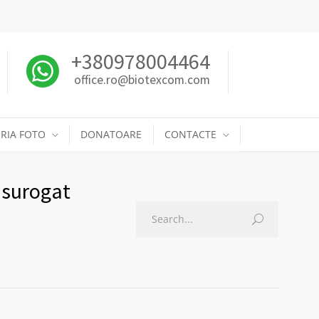
+380978004464
office.ro@biotexcom.com
RIA FOTO
DONATOARE
CONTACTE
 surogat