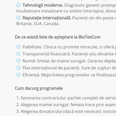
Tehnologii moderne.
Diagnostic genetic preimpla
incubatoare inovatoare cu sistem time-lapse, donare 
Reputație internațională.
Pacienți vin din peste 4
Britanie, SUA, Canada.
De ce există liste de așteptare la BioTexCom
Fiabilitate. Clinica nu promite miracole, ci oferă 
Transparență financiară. Pacienții știu dinainte t
Număr limitat de mame surogat. Cererea depășe
Flux internațional de pacienți. Sute de cupluri di
Eficiență. Majoritatea programelor se finalizează
Cum decurg programele
Semnarea contractului: pachet complet de servicii
Alegerea mamei surogat: femeia trece prin exami
Alegerea donatorului (dacă este necesar): ovoci