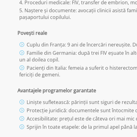
Proceduri medicale: FIV, transfer de embrion, mon
Naștere și documente: avocații clinicii asistă fami
pașaportului copilului.
Povești reale
Cuplu din Franța: 9 ani de încercări nereușite. D
Familie din Germania: după trei FIV eșuate în alte
un al doilea copil.
Pacienți din Italia: femeia a suferit o histerect
fericiți de gemeni.
Avantajele programelor garantate
Liniște sufletească: părinții sunt siguri de rezulta
Protecție juridică: documentele sunt întocmite c
Accesibilitate: prețul este de câteva ori mai mic
Sprijin în toate etapele: de la primul apel până 