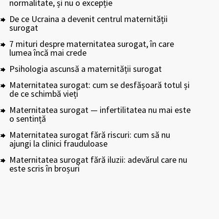
normalitate, și nu o excepție
De ce Ucraina a devenit centrul maternității
surogat
7 mituri despre maternitatea surogat, în care
lumea încă mai crede
Psihologia ascunsă a maternității surogat
Maternitatea surogat: cum se desfășoară totul și
de ce schimbă vieți
Maternitatea surogat — infertilitatea nu mai este
o sentință
Maternitatea surogat fără riscuri: cum să nu
ajungi la clinici frauduloase
Maternitatea surogat fără iluzii: adevărul care nu
este scris în broșuri