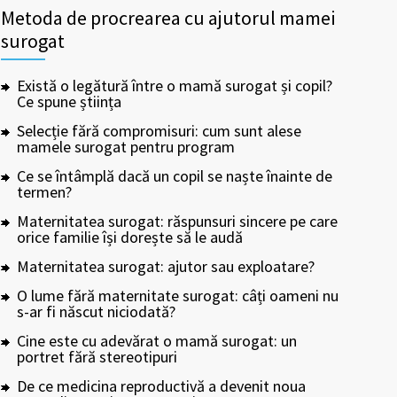
Metoda de procrearea cu ajutorul mamei
surogat
Există o legătură între o mamă surogat și copil?
Ce spune știința
Selecție fără compromisuri: cum sunt alese
mamele surogat pentru program
Ce se întâmplă dacă un copil se naște înainte de
termen?
Maternitatea surogat: răspunsuri sincere pe care
orice familie își dorește să le audă
Maternitatea surogat: ajutor sau exploatare?
O lume fără maternitate surogat: câți oameni nu
s-ar fi născut niciodată?
Cine este cu adevărat o mamă surogat: un
portret fără stereotipuri
De ce medicina reproductivă a devenit noua