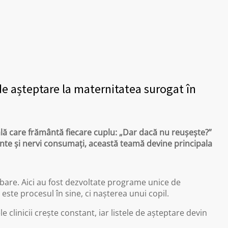
de așteptare la maternitatea surogat în
ală care frământă fiecare cuplu: „Dar dacă nu reușește?”
ente și nervi consumați, această teamă devine principala
ebare. Aici au fost dezvoltate programe unice de
este procesul în sine, ci nașterea unui copil.
clinicii crește constant, iar listele de așteptare devin