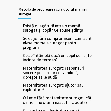
Metoda de procrearea cu ajutorul mamei
surogat
Există o legătură între o mamă
surogat și copil? Ce spune știința
Selecție fără compromisuri: cum sunt
alese mamele surogat pentru
program
Ce se întâmplă dacă un copil se naște
înainte de termen?
Maternitatea surogat: răspunsuri
sincere pe care orice familie își
dorește să le audă
Maternitatea surogat: ajutor sau
exploatare?
O lume fără maternitate surogat: câți
oameni nu s-ar fi născut niciodată?
Cine este cu adevărat o mamă