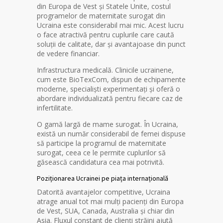
din Europa de Vest și Statele Unite, costul
programelor de maternitate surogat din
Ucraina este considerabil mai mic. Acest lucru
o face atractivă pentru cuplurile care caută
soluții de calitate, dar și avantajoase din punct
de vedere financiar.
Infrastructura medicală. Clinicile ucrainene,
cum este BioTexCom, dispun de echipamente
moderne, specialiști experimentați și oferă o
abordare individualizată pentru fiecare caz de
infertilitate.
O gamă largă de mame surogat. În Ucraina,
există un număr considerabil de femei dispuse
să participe la programul de maternitate
surogat, ceea ce le permite cuplurilor să
găsească candidatura cea mai potrivită.
Poziționarea Ucrainei pe piața internațională
Datorită avantajelor competitive, Ucraina
atrage anual tot mai mulți pacienți din Europa
de Vest, SUA, Canada, Australia și chiar din
Asia. Fluxul constant de clienți străini ajută