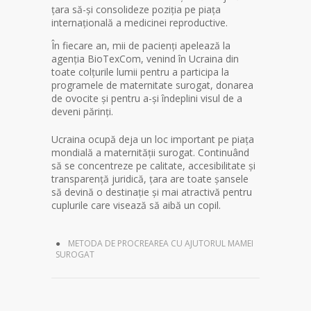
țara să-și consolideze poziția pe piața
internațională a medicinei reproductive.
În fiecare an, mii de pacienți apelează la
agenția BioTexCom, venind în Ucraina din
toate colțurile lumii pentru a participa la
programele de maternitate surogat, donarea
de ovocite și pentru a-și îndeplini visul de a
deveni părinți.
Ucraina ocupă deja un loc important pe piața
mondială a maternității surogat. Continuând
să se concentreze pe calitate, accesibilitate și
transparență juridică, țara are toate șansele
să devină o destinație și mai atractivă pentru
cuplurile care visează să aibă un copil.
METODA DE PROCREAREA CU AJUTORUL MAMEI
SUROGAT