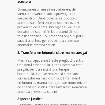
acestora
Donatoarea urmează un tratament de
stimulare ovariană sub supravegherea
specialiștilor. După colectarea ovocitelor,
acestea sunt fertilizate cu spermatozoizi
provenind de la tatăl biologic sau de la un
donator de spermă în laboratorul clinicii,
folosind tehnica FIV. Embrionii obținuți pot fi
supuși unui test genetic pentru a excluse
anomaliile cromozomiale.
3. Transferul embrionului către mama surogat
Mama surogat aleasă este pregătită pentru
transferul embrionului. Uterul acesteia este
pregătit pentru sarcină prin terapie
hormonală, care se realizează strict sub
supravegherea medicilor. După transferul
embrionului, mama surogat este monitorizată
de specialiștii clinicii, care urmăresc sănătatea
acesteia și evoluția sarcinii.
Aspecte juridice
Legislația ucraineană oferă condiții favorabile