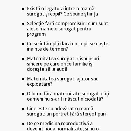
Există o legătură între o mamă
surogat și copil? Ce spune știința
Selecție fără compromisuri: cum sunt
alese mamele surogat pentru
program
Ce se întâmplă dacă un copil se naște
înainte de termen?
Maternitatea surogat: răspunsuri
sincere pe care orice familie își
dorește să le audă
Maternitatea surogat: ajutor sau
exploatare?
O lume fără maternitate surogat: câți
oameni nu s-ar fi născut niciodată?
Cine este cu adevărat o mamă
surogat: un portret fără stereotipuri
De ce medicina reproductivă a
devenit noua normalitate, și nu o