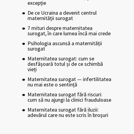
excepție
De ce Ucraina a devenit centrul
maternității surogat
7 mituri despre maternitatea
surogat, în care lumea încă mai crede
Psihologia ascunsă a maternității
surogat
Maternitatea surogat: cum se
desfășoară totul și de ce schimbă
vieți
Maternitatea surogat — infertilitatea
nu mai este o sentință
Maternitatea surogat fără riscuri:
cum să nu ajungi la clinici frauduloase
Maternitatea surogat fără iluzii:
adevărul care nu este scris în broșuri