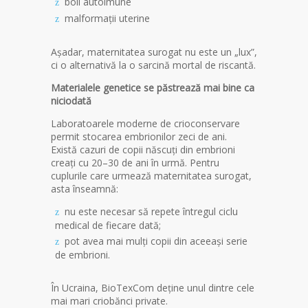
boli autoimune
malformații uterine
Așadar, maternitatea surogat nu este un „lux”,
ci o alternativă la o sarcină mortal de riscantă.
Materialele genetice se păstrează mai bine ca
niciodată
Laboratoarele moderne de crioconservare
permit stocarea embrionilor zeci de ani.
Există cazuri de copii născuți din embrioni
creați cu 20–30 de ani în urmă. Pentru
cuplurile care urmează maternitatea surogat,
asta înseamnă:
nu este necesar să repete întregul ciclu
medical de fiecare dată;
pot avea mai mulți copii din aceeași serie
de embrioni.
În Ucraina, BioTexCom deține unul dintre cele
mai mari criobănci private.