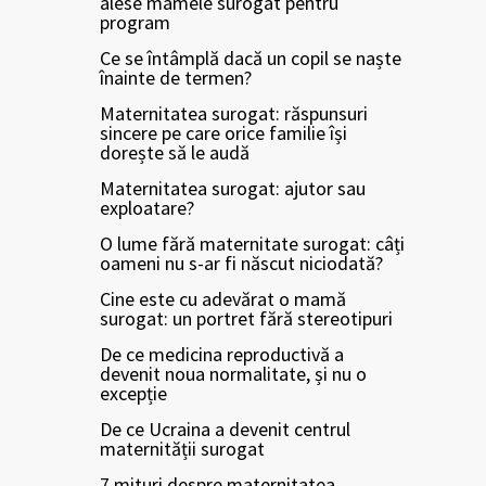
alese mamele surogat pentru
program
Ce se întâmplă dacă un copil se naște
înainte de termen?
Maternitatea surogat: răspunsuri
sincere pe care orice familie își
dorește să le audă
Maternitatea surogat: ajutor sau
exploatare?
O lume fără maternitate surogat: câți
oameni nu s-ar fi născut niciodată?
Cine este cu adevărat o mamă
surogat: un portret fără stereotipuri
De ce medicina reproductivă a
devenit noua normalitate, și nu o
excepție
De ce Ucraina a devenit centrul
maternității surogat
7 mituri despre maternitatea