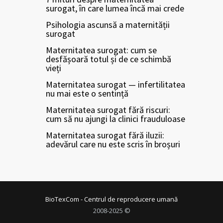
surogat, în care lumea încă mai crede
Psihologia ascunsă a maternității
surogat
Maternitatea surogat: cum se
desfășoară totul și de ce schimbă
vieți
Maternitatea surogat — infertilitatea
nu mai este o sentință
Maternitatea surogat fără riscuri:
cum să nu ajungi la clinici frauduloase
Maternitatea surogat fără iluzii:
adevărul care nu este scris în broșuri
BioTexCom - Centrul de reproducere umană
2008-2025 ©