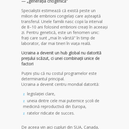
— „generația criogenică”
Specialiștii estimează că există peste un
milion de embrioni congelați care așteaptă
transferul. Unele familii nasc copii la interval
de 8–10 ani folosind embrioni creați în aceeași
zi. Pentru genetică, este un fenomen unic:
frați care sunt „mai în vârstă” în timp de
laborator, dar mai tineri în viața reală.
Ucraina a devenit un hub global nu datorită
prețului scăzut, ci unei combinații unice de
factori
Puțini știu că nu costul programelor este
determinantul principal.
Ucraina a devenit centru mondial datorită:
legislației clare,
uneia dintre cele mai puternice școli de
medicină reproductivă din Europa,
ratelor ridicate de succes.
De aceea vin aici cupluri din SUA, Canada,