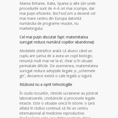
Marea Britanie, Italia, Spania și alte țări unde
procedurile sunt de 4–6 ori mai scumpe, dar
mai puțin eficiente. BioTexCom a devenit cel
mai mare centru din Europa datorită
numărului de programe reușite, nu
marketingului.
Cel mai puțin discutat fapt: maternitatea
surogat reduce numărul copiilor abandonați
Modelele științifice arată că atunci când un
cuplu are șansa de a avea un copil biologic,
renunță mult mai rar la el, chiar și în situații
perinatale dificile. De asemenea, maternitatea
surogat reduce adopțiile ilegale și „schemele
gri”, deoarece există o cale legală și sigură.
Războiul nu a oprit tehnologiile
În ciuda riscurilor, clinicile ucrainene au păstrat
laboratoarele, criobăncile și procesele legale
intacte. Este o situație unică în istorie: o țară
aflată în război continuă să fie un centru
internațional al medicinei reproductive.