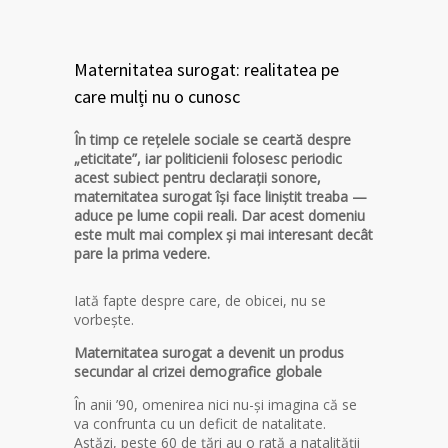
Maternitatea surogat: realitatea pe
care mulți nu o cunosc
În timp ce rețelele sociale se ceartă despre
„eticitate”, iar politicienii folosesc periodic
acest subiect pentru declarații sonore,
maternitatea surogat își face liniștit treaba —
aduce pe lume copii reali. Dar acest domeniu
este mult mai complex și mai interesant decât
pare la prima vedere.
Iată fapte despre care, de obicei, nu se
vorbește.
Maternitatea surogat a devenit un produs
secundar al crizei demografice globale
În anii ’90, omenirea nici nu-și imagina că se
va confrunta cu un deficit de natalitate.
Astăzi, peste 60 de țări au o rată a natalității