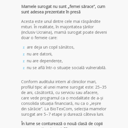
Mamele surogat nu sunt „femei sărace”, cum
sunt adesea prezentate în presă
Acesta este unul dintre cele mai răspândite
mituri. În realitate, în majoritatea țărilor
(inclusiv Ucraina), mamă surogat poate deveni
doar o femeie care:
are deja un copil sănătos,
nu are datorii,
nu are dependențe,
nu se află într-o situație socială vulnerabilă.
Conform auditului intern al clinicilor mari,
profilul tipic al unei mame surogat este: 25–35
de ani, căsătorită, cu serviciu sau afacere,
care vede programul ca o modalitate de a-și
consolida situația financiară, nu ca o „ieșire
din sărăcie”. La BioTexCom, selecția mamelor
surogat are 5–7 etape și durează câteva luni.
În lume se conturează o nouă clasă de copii