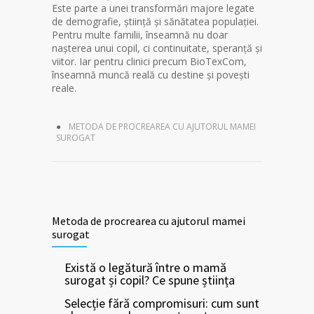
Este parte a unei transformări majore legate
de demografie, știință și sănătatea populației.
Pentru multe familii, înseamnă nu doar
nașterea unui copil, ci continuitate, speranță și
viitor. Iar pentru clinici precum BioTexCom,
înseamnă muncă reală cu destine și povești
reale.
METODA DE PROCREAREA CU AJUTORUL MAMEI
SUROGAT
Metoda de procrearea cu ajutorul mamei
surogat
Există o legătură între o mamă
surogat și copil? Ce spune știința
Selecție fără compromisuri: cum sunt