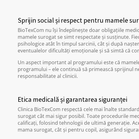
Sprijin social și respect pentru mamele su
BioTexCom nu își îndeplinește doar obligațiile medical
mamele surogat se simt respectate și susținute. Fie
psihologice atât în timpul sarcinii, cât și după nașter
eventualelor dificultăți emoționale și să simtă că con
Un aspect important al programului este că mamele
programului – ele continuă să primească sprijinul n
responsabilitate al clinicii.
Etica medicală și garantarea siguranței
Clinica BioTexCom respectă cele mai înalte standar
surogat cât mai sigur posibil. Toate procedurile m
calificați, folosind tehnologii de ultimă generație. A
mama surogat, cât și pentru copil, asigurând siguranț