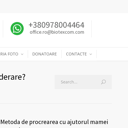
+380978004464
office.ro@biotexcom.com
RIA FOTO
DONATOARE
CONTACTE
iderare?
Metoda de procrearea cu ajutorul mamei