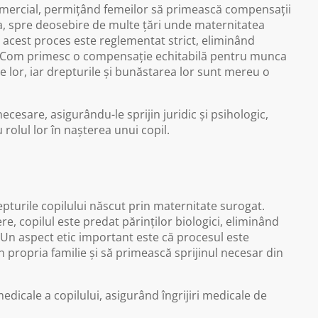
omercial, permițând femeilor să primească compensații
a, spre deosebire de multe țări unde maternitatea
, acest proces este reglementat strict, eliminând
TexCom primesc o compensație echitabilă pentru munca
liile lor, iar drepturile și bunăstarea lor sunt mereu o
cesare, asigurându-le sprijin juridic și psihologic,
olul lor în nașterea unui copil.
pturile copilului născut prin maternitate surogat.
e, copilul este predat părinților biologici, eliminând
. Un aspect etic important este că procesul este
 în propria familie și să primească sprijinul necesar din
dicale a copilului, asigurând îngrijiri medicale de