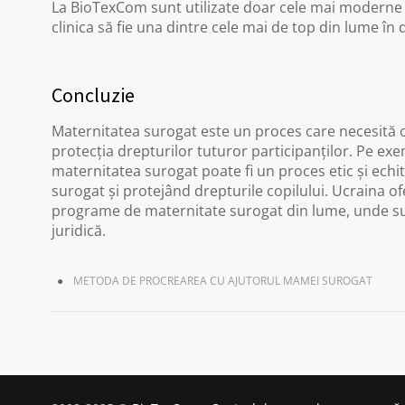
La BioTexCom sunt utilizate doar cele mai moderne
clinica să fie una dintre cele mai de top din lume în
Concluzie
Maternitatea surogat este un proces care necesită 
protecția drepturilor tuturor participanților. Pe exe
maternitatea surogat poate fi un proces etic și echit
surogat și protejând drepturile copilului. Ucraina o
programe de maternitate surogat din lume, unde sun
juridică.
METODA DE PROCREAREA CU AJUTORUL MAMEI SUROGAT