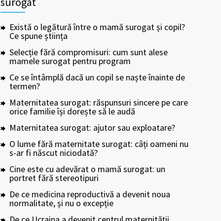
surogat
Există o legătură între o mamă surogat și copil?
Ce spune știința
Selecție fără compromisuri: cum sunt alese
mamele surogat pentru program
Ce se întâmplă dacă un copil se naște înainte de
termen?
Maternitatea surogat: răspunsuri sincere pe care
orice familie își dorește să le audă
Maternitatea surogat: ajutor sau exploatare?
O lume fără maternitate surogat: câți oameni nu
s-ar fi născut niciodată?
Cine este cu adevărat o mamă surogat: un
portret fără stereotipuri
De ce medicina reproductivă a devenit noua
normalitate, și nu o excepție
De ce Ucraina a devenit centrul maternității