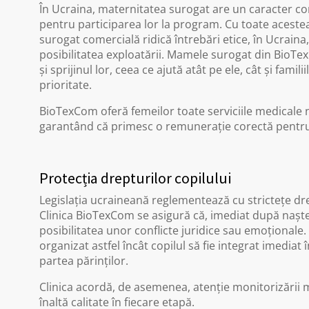
În Ucraina, maternitatea surogat are un caracter c
pentru participarea lor la program. Cu toate aceste
surogat comercială ridică întrebări etice, în Ucraina
posibilitatea exploatării. Mamele surogat din Bio
și sprijinul lor, ceea ce ajută atât pe ele, cât și fami
prioritate.
BioTexCom oferă femeilor toate serviciile medicale ne
garantând că primesc o remunerație corectă pentru r
Protecția drepturilor copilului
Legislația ucraineană reglementează cu strictețe dre
Clinica BioTexCom se asigură că, imediat după nașter
posibilitatea unor conflicte juridice sau emoționale
organizat astfel încât copilul să fie integrat imediat
partea părinților.
Clinica acordă, de asemenea, atenție monitorizării me
înaltă calitate în fiecare etapă.