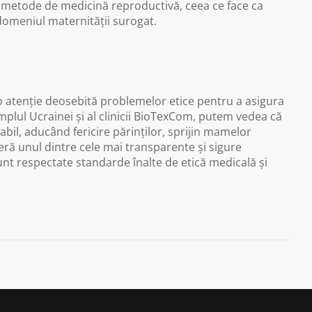
 metode de medicină reproductivă, ceea ce face ca
 domeniul maternității surogat.
o atenție deosebită problemelor etice pentru a asigura
mplul Ucrainei și al clinicii BioTexCom, putem vedea că
abil, aducând fericire părinților, sprijin mamelor
feră unul dintre cele mai transparente și sigure
t respectate standarde înalte de etică medicală și