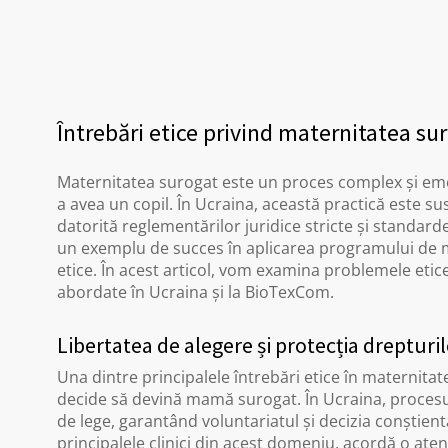
Întrebări etice privind maternitatea sur
Maternitatea surogat este un proces complex și emoț
a avea un copil. În Ucraina, această practică este sus
datorită reglementărilor juridice stricte și standard
un exemplu de succes în aplicarea programului de 
etice. În acest articol, vom examina problemele eti
abordate în Ucraina și la BioTexCom.
Libertatea de alegere și protecția dreptur
Una dintre principalele întrebări etice în maternitat
decide să devină mamă surogat. În Ucraina, procesu
de lege, garantând voluntariatul și decizia conștie
principalele clinici din acest domeniu, acordă o aten