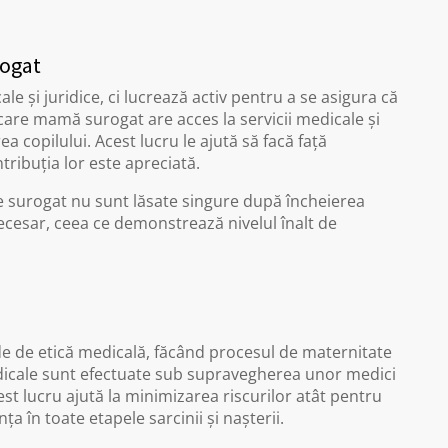
rogat
e și juridice, ci lucrează activ pentru a se asigura că
care mamă surogat are acces la servicii medicale și
ea copilului. Acest lucru le ajută să facă față
tribuția lor este apreciată.
 surogat nu sunt lăsate singure după încheierea
ecesar, ceea ce demonstrează nivelul înalt de
de de etică medicală, făcând procesul de maternitate
edicale sunt efectuate sub supravegherea unor medici
cest lucru ajută la minimizarea riscurilor atât pentru
a în toate etapele sarcinii și nașterii.