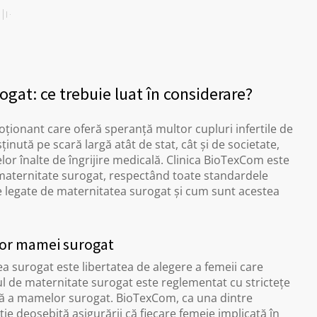
ogat: ce trebuie luat în considerare?
ionant care oferă speranță multor cupluri infertile de
ținută pe scară largă atât de stat, cât și de societate,
elor înalte de îngrijire medicală. Clinica BioTexCom este
maternitate surogat, respectând toate standardele
ce legate de maternitatea surogat și cum sunt acestea
ilor mamei surogat
ea surogat este libertatea de alegere a femeii care
l de maternitate surogat este reglementat cu strictețe
ntă a mamelor surogat. BioTexCom, ca una dintre
ție deosebită asigurării că fiecare femeie implicată în