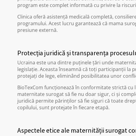
program este complet informată cu privire la riscuril
Clinica oferă asistență medicală completă, consiliere
programului. Acest lucru garantează că mama surogat
presiune externă.
Protecția juridică și transparența procesul
Ucraina este una dintre puținele țări unde maternita
legislație. Aceasta înseamnă că toți participanții la p
protejați de lege, eliminând posibilitatea unor conflic
BioTexCom funcționează în conformitate strictă cu l
maternitate surogat să fie nu doar sigur, ci și compl
juridică permite părinților să fie siguri că toate dre
copilului, sunt protejate în fiecare etapă.
Aspectele etice ale maternității surogat c