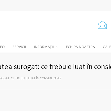
DEO
SERVICII
INFORMAȚII
ECHIPA NOASTRĂ
GALE
atea surogat: ce trebuie luat în cons
ROGAT: CE TREBUIE LUAT ÎN CONSIDERARE?