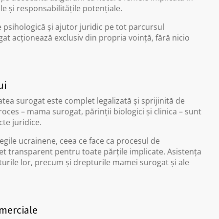
e și responsabilitățile potențiale.
 psihologică și ajutor juridic pe tot parcursul
 acționează exclusiv din propria voință, fără nicio
ui
tea surogat este complet legalizată și sprijinită de
roces – mama surogat, părinții biologici și clinica – sunt
te juridice.
egile ucrainene, ceea ce face ca procesul de
et transparent pentru toate părțile implicate. Asistența
pturile lor, precum și drepturile mamei surogat și ale
omerciale