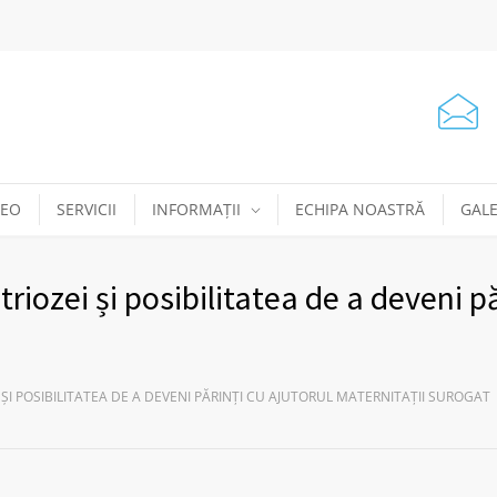
DEO
SERVICII
INFORMAȚII
ECHIPA NOASTRĂ
GALE
riozei și posibilitatea de a deveni pă
ȘI POSIBILITATEA DE A DEVENI PĂRINȚI CU AJUTORUL MATERNITAȚII SUROGAT