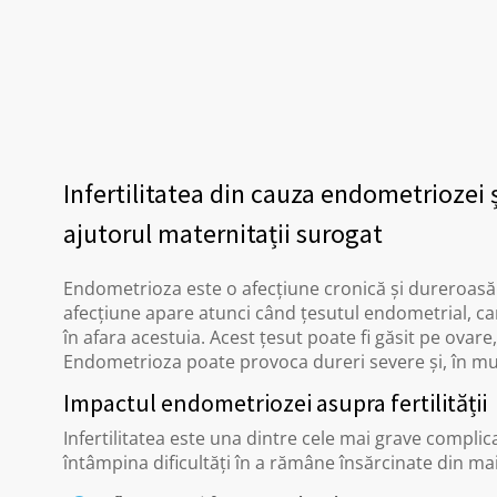
Infertilitatea din cauza endometriozei ș
ajutorul maternitații surogat
Endometrioza este o afecțiune cronică și dureroasă
afecțiune apare atunci când țesutul endometrial, ca
în afara acestuia. Acest țesut poate fi găsit pe ovare
Endometrioza poate provoca dureri severe și, în multe
Impactul endometriozei asupra fertilității
Infertilitatea este una dintre cele mai grave compli
întâmpina dificultăți în a rămâne însărcinate din ma