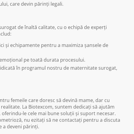
ui, care devin părinți legali.
surogat de înaltă calitate, cu o echipă de experți
nclud:
ici și echipamente pentru a maximiza șansele de
 emoțional pe toată durata procesului.
idicată în programul nostru de maternitate surogat,
ntru femeile care doresc să devină mame, dar cu
i realitate. La Biotexcom, suntem dedicați să ajutăm
, oferindu-le cele mai bune soluții și suport necesar.
ometrioză, nu ezitați să ne contactați pentru a discuta
e a deveni părinți.