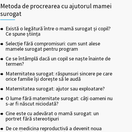
Metoda de procrearea cu ajutorul mamei
surogat
Există o legătură între o mamă surogat și copil?
Ce spune știința
Selecție fără compromisuri: cum sunt alese
mamele surogat pentru program
Ce se întâmplă dacă un copil se naște înainte de
termen?
Maternitatea surogat: răspunsuri sincere pe care
orice familie își dorește să le audă
Maternitatea surogat: ajutor sau exploatare?
O lume fără maternitate surogat: câți oameni nu
s-ar fi născut niciodată?
Cine este cu adevărat o mamă surogat: un
portret fără stereotipuri
De ce medicina reproductivă a devenit noua