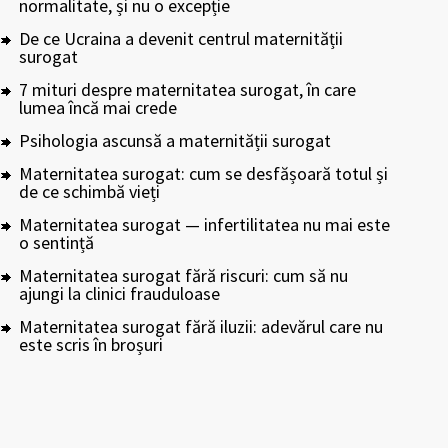
normalitate, și nu o excepție
De ce Ucraina a devenit centrul maternității
surogat
7 mituri despre maternitatea surogat, în care
lumea încă mai crede
Psihologia ascunsă a maternității surogat
Maternitatea surogat: cum se desfășoară totul și
de ce schimbă vieți
Maternitatea surogat — infertilitatea nu mai este
o sentință
Maternitatea surogat fără riscuri: cum să nu
ajungi la clinici frauduloase
Maternitatea surogat fără iluzii: adevărul care nu
este scris în broșuri