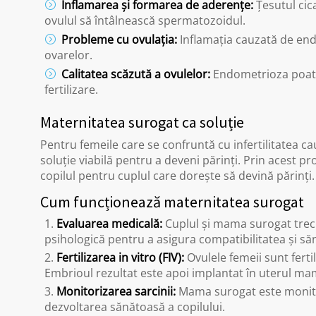
Inflamarea și formarea de aderențe:
Țesutul cic
ovulul să întâlnească spermatozoidul.
Probleme cu ovulația:
Inflamația cauzată de en
ovarelor.
Calitatea scăzută a ovulelor:
Endometrioza poate 
fertilizare.
Maternitatea surogat ca soluție
Pentru femeile care se confruntă cu infertilitatea 
soluție viabilă pentru a deveni părinți. Prin acest p
copilul pentru cuplul care dorește să devină părinți.
Cum funcționează maternitatea surogat
Evaluarea medicală:
Cuplul și mama surogat trec 
psihologică pentru a asigura compatibilitatea și săn
Fertilizarea in vitro (FIV):
Ovulele femeii sunt ferti
Embrioul rezultat este apoi implantat în uterul ma
Monitorizarea sarcinii:
Mama surogat este monitor
dezvoltarea sănătoasă a copilului.