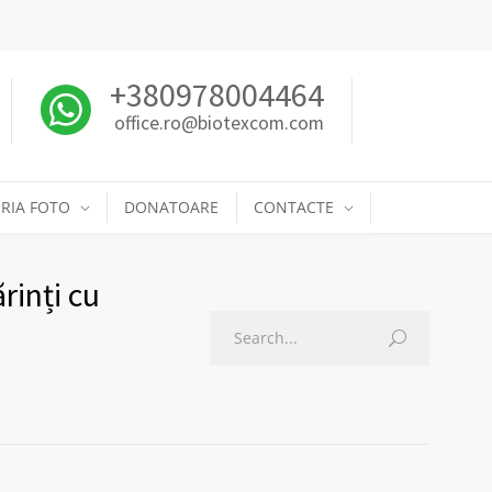
+380978004464
office.ro@biotexcom.com
RIA FOTO
DONATOARE
CONTACTE
rinți cu