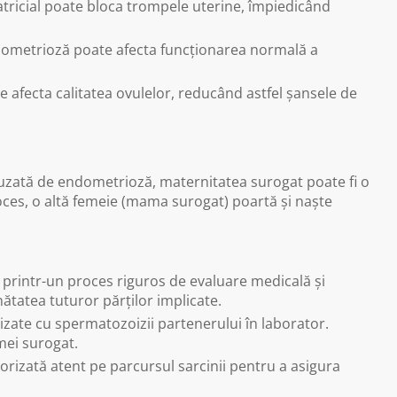
atricial poate bloca trompele uterine, împiedicând
dometrioză poate afecta funcționarea normală a
afecta calitatea ovulelor, reducând astfel șansele de
cauzată de endometrioză, maternitatea surogat poate fi o
roces, o altă femeie (mama surogat) poartă și naște
printr-un proces riguros de evaluare medicală și
ătatea tuturor părților implicate.
lizate cu spermatozoizii partenerului în laborator.
mei surogat.
izată atent pe parcursul sarcinii pentru a asigura