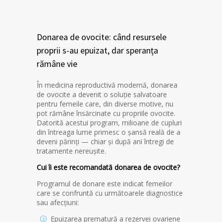
Donarea de ovocite: când resursele
proprii s-au epuizat, dar speranța
rămâne vie
În medicina reproductivă modernă, donarea
de ovocite a devenit o soluție salvatoare
pentru femeile care, din diverse motive, nu
pot rămâne însărcinate cu propriile ovocite.
Datorită acestui program, milioane de cupluri
din întreaga lume primesc o șansă reală de a
deveni părinți — chiar și după ani întregi de
tratamente nereușite.
Cui îi este recomandată donarea de ovocite?
Programul de donare este indicat femeilor
care se confruntă cu următoarele diagnostice
sau afecțiuni:
Epuizarea prematură a rezervei ovariene