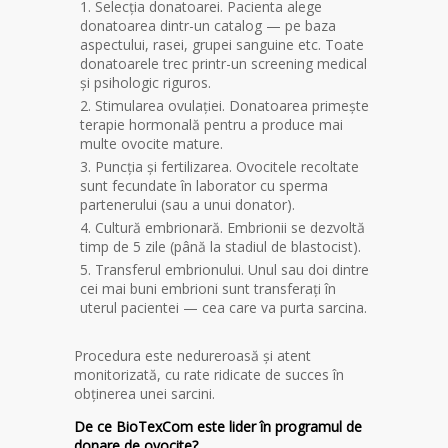
Selecția donatoarei. Pacienta alege
donatoarea dintr-un catalog — pe baza
aspectului, rasei, grupei sanguine etc. Toate
donatoarele trec printr-un screening medical
și psihologic riguros.
Stimularea ovulației. Donatoarea primește
terapie hormonală pentru a produce mai
multe ovocite mature.
Puncția și fertilizarea. Ovocitele recoltate
sunt fecundate în laborator cu sperma
partenerului (sau a unui donator).
Cultură embrionară. Embrionii se dezvoltă
timp de 5 zile (până la stadiul de blastocist).
Transferul embrionului. Unul sau doi dintre
cei mai buni embrioni sunt transferați în
uterul pacientei — cea care va purta sarcina.
Procedura este nedureroasă și atent
monitorizată, cu rate ridicate de succes în
obținerea unei sarcini.
De ce BioTexCom este lider în programul de
donare de ovocite?