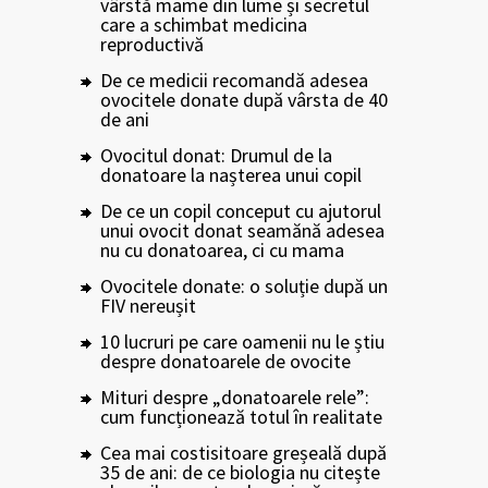
vârstă mame din lume și secretul
care a schimbat medicina
reproductivă
De ce medicii recomandă adesea
ovocitele donate după vârsta de 40
de ani
Ovocitul donat: Drumul de la
donatoare la nașterea unui copil
De ce un copil conceput cu ajutorul
unui ovocit donat seamănă adesea
nu cu donatoarea, ci cu mama
Ovocitele donate: o soluție după un
FIV nereușit
10 lucruri pe care oamenii nu le știu
despre donatoarele de ovocite
Mituri despre „donatoarele rele”:
cum funcționează totul în realitate
Cea mai costisitoare greșeală după
35 de ani: de ce biologia nu citește