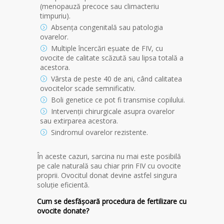
(menopauză precoce sau climacteriu
timpuriu).
Absența congenitală sau patologia
ovarelor.
Multiple încercări eșuate de FIV, cu
ovocite de calitate scăzută sau lipsa totală a
acestora.
Vârsta de peste 40 de ani, când calitatea
ovocitelor scade semnificativ.
Boli genetice ce pot fi transmise copilului.
Intervenții chirurgicale asupra ovarelor
sau extirparea acestora.
Sindromul ovarelor rezistente.
În aceste cazuri, sarcina nu mai este posibilă
pe cale naturală sau chiar prin FIV cu ovocite
proprii. Ovocitul donat devine astfel singura
soluție eficientă.
Cum se desfășoară procedura de fertilizare cu
ovocite donate?