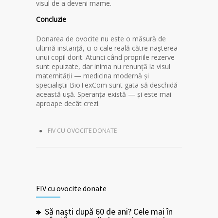
visul de a deveni mame.
Concluzie
Donarea de ovocite nu este o măsură de
ultimă instanță, ci o cale reală către nașterea
unui copil dorit. Atunci când propriile rezerve
sunt epuizate, dar inima nu renunță la visul
maternității — medicina modernă și
specialiștii BioTexCom sunt gata să deschidă
această ușă. Speranța există — și este mai
aproape decât crezi.
FIV CU OVOCITE DONATE
FIV cu ovocite donate
Să naști după 60 de ani? Cele mai în