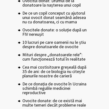
Ovocitul donat: Drumul de la
donatoare la nașterea unui copil
De ce un copil conceput cu ajutorul
unui ovocit donat seamănă adesea
nu cu donatoarea, ci cu mama
Ovocitele donate: o soluție după un
FIV nereușit
10 lucruri pe care oamenii nu le știu
despre donatoarele de ovocite
Mituri despre „donatoarele rele”:
cum funcționează totul în realitate
Cea mai costisitoare greșeală după
35 de ani: de ce biologia nu citește
planurile noastre de carieră
De ce donația de ovocite în Ucraina
schimbă regulile medicinei
reproductive
Ovocite donate: de ce există mai
multe temeri decât probleme reale