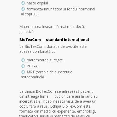
naște copilul;
formează imunitatea și fondul hormonal
al copilului.
Maternitatea înseamnă mai mult decât
genetică.
BioTexCom — standard internațional
La BioTexCom, donația de ovocite este
adesea combinată cu:
maternitatea surogat;
PGT-A;
MRT
(terapia de substituție
mitocondrială).
La clinica BioTexCom se adresează pacienți
din întreaga lume — cupluri care ani la rând au
încercat să-și îndeplinească visul de a avea un
copil, fără a reuși. Echipa BioTexCom este
formată din medici cu experiență, embriologi,
traducători, juriști și manageri de relații cu