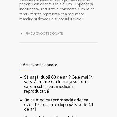
pacienții din diferite țări ale lumii. Experiența
îndelungată, rezultatele constante și miile de
familii fericite reprezintă cea mai mare
mândrie și dovadă a succesului clinicii.
FIV CU OVOCITE DONATE
FIV cu ovocite donate
Să naști după 60 de ani? Cele mai în
vârstă mame din lume și secretul
care a schimbat medicina
reproductivă
De ce medicii recomandă adesea
ovocitele donate după vârsta de 40
de ani