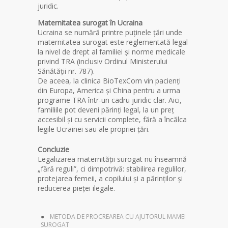
juridic.
Maternitatea surogat în Ucraina
Ucraina se numără printre puținele țări unde
maternitatea surogat este reglementată legal
la nivel de drept al familiei și norme medicale
privind TRA (inclusiv Ordinul Ministerului
Sănătății nr. 787).
De aceea, la clinica BioTexCom vin pacienți
din Europa, America și China pentru a urma
programe TRA într-un cadru juridic clar. Aici,
familiile pot deveni părinți legal, la un preț
accesibil și cu servicii complete, fără a încălca
legile Ucrainei sau ale propriei țări.
Concluzie
Legalizarea maternității surogat nu înseamnă
„fără reguli”, ci dimpotrivă: stabilirea regulilor,
protejarea femeii, a copilului și a părinților și
reducerea pieței ilegale.
METODA DE PROCREAREA CU AJUTORUL MAMEI
SUROGAT