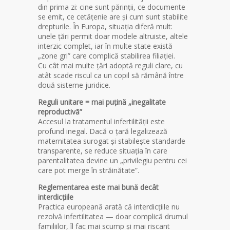
din prima zi: cine sunt părinții, ce documente
se emit, ce cetățenie are și cum sunt stabilite
drepturile. În Europa, situația diferă mult:
unele țări permit doar modele altruiste, altele
interzic complet, iar în multe state există
„zone gri” care complică stabilirea filiației.
Cu cât mai multe țări adoptă reguli clare, cu
atât scade riscul ca un copil să rămână între
două sisteme juridice.
Reguli unitare = mai puțină „inegalitate
reproductivă”
Accesul la tratamentul infertilității este
profund inegal. Dacă o țară legalizează
maternitatea surogat și stabilește standarde
transparente, se reduce situația în care
parentalitatea devine un „privilegiu pentru cei
care pot merge în străinătate”.
Reglementarea este mai bună decât
interdicțiile
Practica europeană arată că interdicțiile nu
rezolvă infertilitatea — doar complică drumul
familiilor, îl fac mai scump și mai riscant