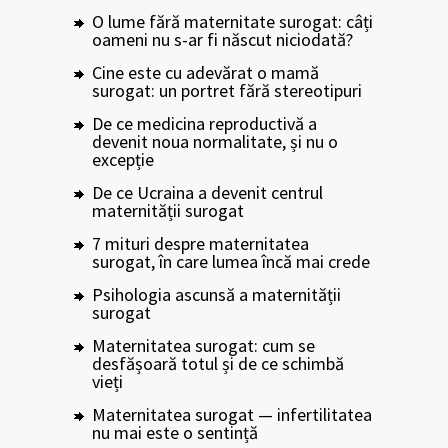
O lume fără maternitate surogat: câți
oameni nu s-ar fi născut niciodată?
Cine este cu adevărat o mamă
surogat: un portret fără stereotipuri
De ce medicina reproductivă a
devenit noua normalitate, și nu o
excepție
De ce Ucraina a devenit centrul
maternității surogat
7 mituri despre maternitatea
surogat, în care lumea încă mai crede
Psihologia ascunsă a maternității
surogat
Maternitatea surogat: cum se
desfășoară totul și de ce schimbă
vieți
Maternitatea surogat — infertilitatea
nu mai este o sentință