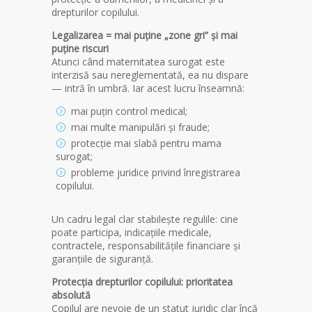
drepturilor copilului.
Legalizarea = mai puține „zone gri” și mai
puține riscuri
Atunci când maternitatea surogat este
interzisă sau nereglementată, ea nu dispare
— intră în umbră. Iar acest lucru înseamnă:
mai puțin control medical;
mai multe manipulări și fraude;
protecție mai slabă pentru mama
surogat;
probleme juridice privind înregistrarea
copilului.
Un cadru legal clar stabilește regulile: cine
poate participa, indicațiile medicale,
contractele, responsabilitățile financiare și
garanțiile de siguranță.
Protecția drepturilor copilului: prioritatea
absolută
Copilul are nevoie de un statut juridic clar încă