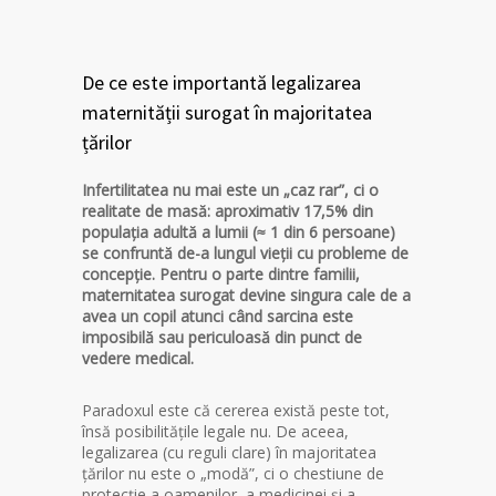
De ce este importantă legalizarea
maternității surogat în majoritatea
țărilor
Infertilitatea nu mai este un „caz rar”, ci o
realitate de masă: aproximativ 17,5% din
populația adultă a lumii (≈ 1 din 6 persoane)
se confruntă de-a lungul vieții cu probleme de
concepție. Pentru o parte dintre familii,
maternitatea surogat devine singura cale de a
avea un copil atunci când sarcina este
imposibilă sau periculoasă din punct de
vedere medical.
Paradoxul este că cererea există peste tot,
însă posibilitățile legale nu. De aceea,
legalizarea (cu reguli clare) în majoritatea
țărilor nu este o „modă”, ci o chestiune de
protecție a oamenilor, a medicinei și a