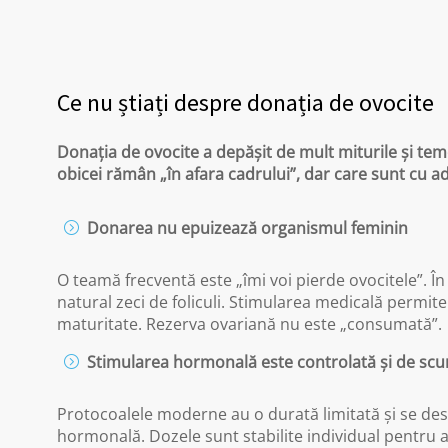
Ce nu știați despre donația de ovocite
Donația de ovocite a depășit de mult miturile și teme
obicei rămân „în afara cadrului”, dar care sunt cu 
Donarea nu epuizează organismul feminin
O teamă frecventă este „îmi voi pierde ovocitele”. În
natural zeci de foliculi. Stimularea medicală permite
maturitate. Rezerva ovariană nu este „consumată”.
Stimularea hormonală este controlată și de scu
Protocoalele moderne au o durată limitată și se de
hormonală. Dozele sunt stabilite individual pentru a