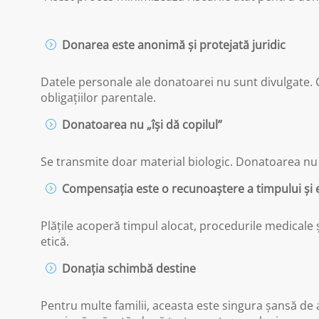
Donarea este anonimă și protejată juridic
Datele personale ale donatoarei nu sunt divulgate. Co
obligațiilor parentale.
Donatoarea nu „își dă copilul”
Se transmite doar material biologic. Donatoarea nu p
Compensația este o recunoaștere a timpului și e
Plățile acoperă timpul alocat, procedurile medicale 
etică.
Donația schimbă destine
Pentru multe familii, aceasta este singura șansă de