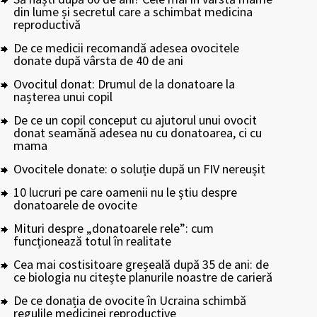
din lume și secretul care a schimbat medicina
reproductivă
De ce medicii recomandă adesea ovocitele
donate după vârsta de 40 de ani
Ovocitul donat: Drumul de la donatoare la
nașterea unui copil
De ce un copil conceput cu ajutorul unui ovocit
donat seamănă adesea nu cu donatoarea, ci cu
mama
Ovocitele donate: o soluție după un FIV nereușit
10 lucruri pe care oamenii nu le știu despre
donatoarele de ovocite
Mituri despre „donatoarele rele”: cum
funcționează totul în realitate
Cea mai costisitoare greșeală după 35 de ani: de
ce biologia nu citește planurile noastre de carieră
De ce donația de ovocite în Ucraina schimbă
regulile medicinei reproductive