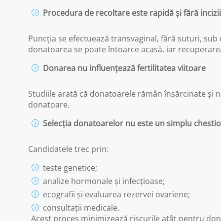
Procedura de recoltare este rapidă și fără incizii
Puncția se efectuează transvaginal, fără suturi, sub
donatoarea se poate întoarce acasă, iar recuperarea
Donarea nu influențează fertilitatea viitoare
Studiile arată că donatoarele rămân însărcinate și na
donatoare.
Selecția donatoarelor nu este un simplu chestion
Candidatele trec prin:
teste genetice;
analize hormonale și infecțioase;
ecografii și evaluarea rezervei ovariene;
consultații medicale.
Acest proces minimizează riscurile atât pentru donat