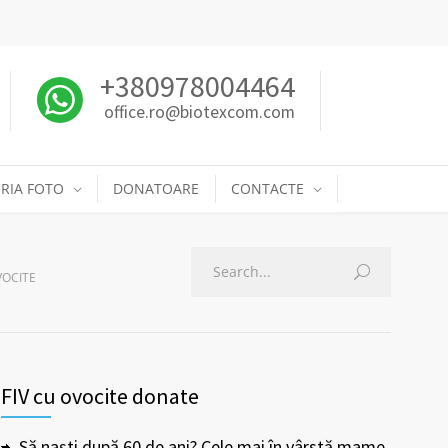
+380978004464
office.ro@biotexcom.com
RIA FOTO
DONATOARE
CONTACTE
VOCITE
FIV cu ovocite donate
Să naști după 60 de ani? Cele mai în vârstă mame