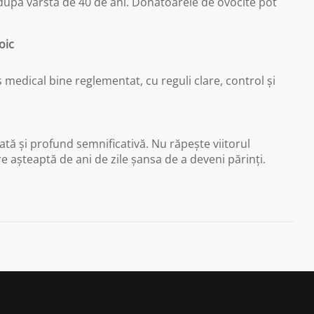
upă vârsta de 40 de ani. Donatoarele de ovocite pot
oic
 medical bine reglementat, cu reguli clare, control și
tă și profund semnificativă. Nu răpește viitorul
e așteaptă de ani de zile șansa de a deveni părinți.