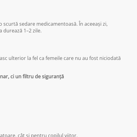
 o scurtă sedare medicamentoasă. În aceeași zi,
 durează 1–2 zile.
sc ulterior la fel ca femeile care nu au fost niciodată
ar, ci un filtru de siguranță
oare, cât și pentru copilul viitor.