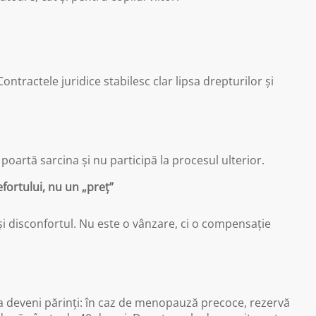
ntractele juridice stabilesc clar lipsa drepturilor și
oartă sarcina și nu participă la procesul ulterior.
fortului, nu un „preț”
și disconfortul. Nu este o vânzare, ci o compensație
 a deveni părinți: în caz de menopauză precoce, rezervă