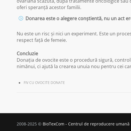
ovariană scăzută, după tratamente oncologice sau d
oferi speranță acestor familii.
Donarea este o alegere conștientă, nu un act er
Nu este un risc și nici un experiment. Este un proces
respect față de femeie.
Concluzie
Donația de ovocite este o procedură sigură, controla
nimănui, ci ajută la crearea unuia nou pentru cei car
FIV CU OVOCITE DONATE
2008-2025 ©
BioTexCom - Centrul de reproducere umană