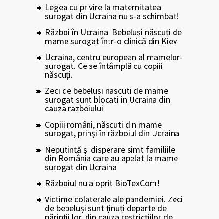
Legea cu privire la maternitatea
surogat din Ucraina nu s-a schimbat!
Război în Ucraina: Bebeluși născuți de
mame surogat într-o clinică din Kiev
Ucraina, centru european al mamelor-
surogat. Ce se întâmplă cu copiii
născuți.
Zeci de bebelusi nascuti de mame
surogat sunt blocati in Ucraina din
cauza razboiului
Copiii români, născuti din mame
surogat, prinşi în războiul din Ucraina
Neputință și disperare simt familiile
din România care au apelat la mame
surogat din Ucraina
Războiul nu a oprit BioTexCom!
Victime colaterale ale pandemiei. Zeci
de bebeluși sunt ținuți departe de
părinții lor, din cauza restricțiilor de