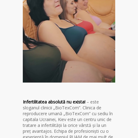
Infertilitatea absolută nu exista!
– este
sloganul clinicii „BioTexCom”. Clinica de
reproducere umană „BioTexCom” cu sediu în
capitala Ucrainei, Kiev este un centru unic de
tratare a infertilității la orice vârstă și la un
preț avantajos. Echipa de profesioniști cu o
experiență în domeniul RUAM de mai mult de