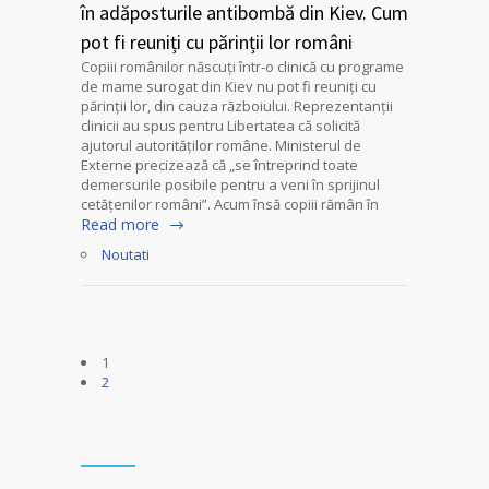
în adăposturile antibombă din Kiev. Cum
pot fi reuniți cu părinții lor români
Copiii românilor născuți într-o clinică cu programe
de mame surogat din Kiev nu pot fi reuniți cu
părinții lor, din cauza războiului. Reprezentanții
clinicii au spus pentru Libertatea că solicită
ajutorul autorităților române. Ministerul de
Externe precizează că „se întreprind toate
demersurile posibile pentru a veni în sprijinul
cetățenilor români”. Acum însă copiii rămân în
Read more
Noutati
1
2