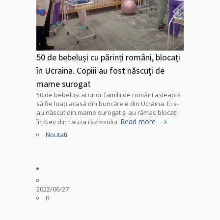
50 de bebeluși cu părinți români, blocați
în Ucraina. Copiii au fost născuți de
mame surogat
50 de bebeluși ai unor familii de români așteaptă
să fie luați acasă din buncărele din Ucraina. Ei s-
au născut din mame surogat și au rămas blocați
Read more
în Kiev din cauza războiului.
Noutati
2022/06/27
0