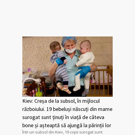
Kiev: Creșa de la subsol, în mijlocul
războiului. 19 bebeluși născuți din mame
surogat sunt ținuți în viață de câteva
bone și așteaptă să ajungă la părinții lor
Într-un subsol din Kiev, 19 copii surogat sunt