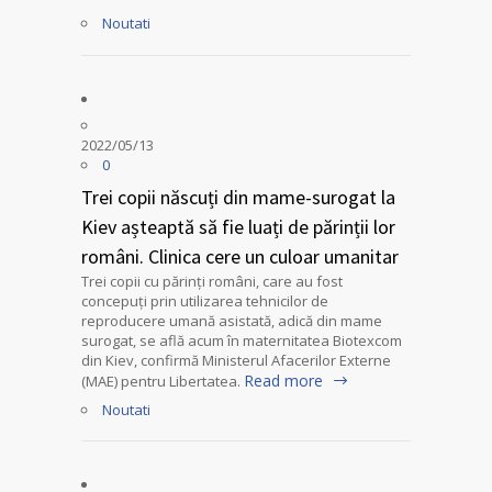
Noutati
2022/05/13
0
Trei copii născuți din mame-surogat la
Kiev așteaptă să fie luați de părinții lor
români. Clinica cere un culoar umanitar
Trei copii cu părinți români, care au fost
concepuți prin utilizarea tehnicilor de
reproducere umană asistată, adică din mame
surogat, se află acum în maternitatea Biotexcom
din Kiev, confirmă Ministerul Afacerilor Externe
Read more
(MAE) pentru Libertatea.
Noutati