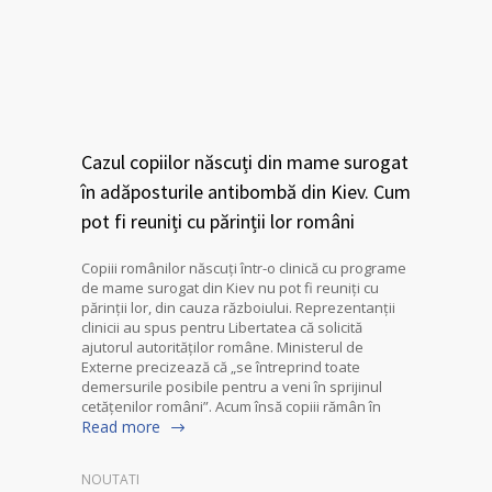
Cazul copiilor născuți din mame surogat
în adăposturile antibombă din Kiev. Cum
pot fi reuniți cu părinții lor români
Copiii românilor născuți într-o clinică cu programe
de mame surogat din Kiev nu pot fi reuniți cu
părinții lor, din cauza războiului. Reprezentanții
clinicii au spus pentru Libertatea că solicită
ajutorul autorităților române. Ministerul de
Externe precizează că „se întreprind toate
demersurile posibile pentru a veni în sprijinul
cetățenilor români”. Acum însă copiii rămân în
Read more
NOUTATI