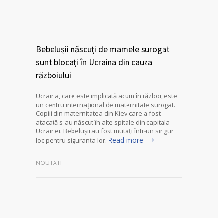
Bebelușii născuţi de mamele surogat
sunt blocaţi în Ucraina din cauza
războiului
Ucraina, care este implicată acum în război, este
un centru internaţional de maternitate surogat.
Copiii din maternitatea din Kiev care a fost
atacată s-au născut în alte spitale din capitala
Ucrainei. Bebelușii au fost mutaţi într-un singur
Read more
loc pentru siguranţa lor.
NOUTATI