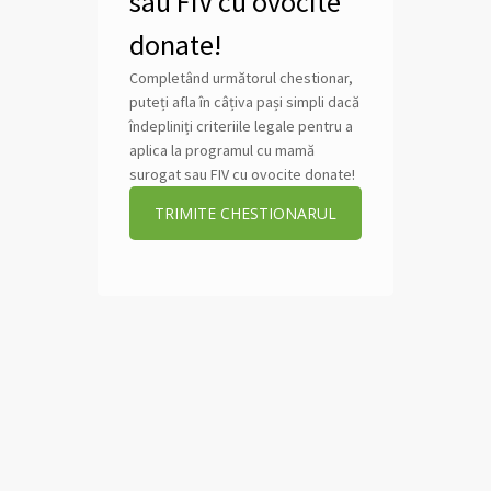
sau FIV cu ovocite
donate!
Completând următorul chestionar,
puteți afla în câțiva pași simpli dacă
îndepliniți criteriile legale pentru a
aplica la programul cu mamă
surogat sau FIV cu ovocite donate!
TRIMITE CHESTIONARUL