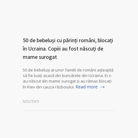
50 de bebeluși cu părinți români, blocați
în Ucraina. Copiii au fost născuți de
mame surogat
50 de bebeluși ai unor familii de români așteaptă
să fie luați acasă din buncărele din Ucraina. Ei s-
au născut din mame surogat și au rămas blocați
Read more
în Kiev din cauza războiului.
NOUTATI