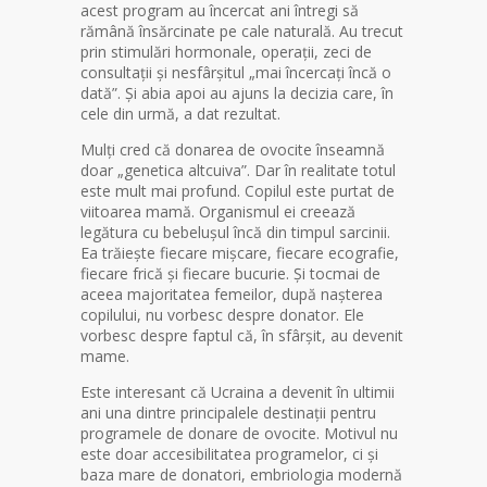
acest program au încercat ani întregi să
rămână însărcinate pe cale naturală. Au trecut
prin stimulări hormonale, operații, zeci de
consultații și nesfârșitul „mai încercați încă o
dată”. Și abia apoi au ajuns la decizia care, în
cele din urmă, a dat rezultat.
Mulți cred că donarea de ovocite înseamnă
doar „genetica altcuiva”. Dar în realitate totul
este mult mai profund. Copilul este purtat de
viitoarea mamă. Organismul ei creează
legătura cu bebelușul încă din timpul sarcinii.
Ea trăiește fiecare mișcare, fiecare ecografie,
fiecare frică și fiecare bucurie. Și tocmai de
aceea majoritatea femeilor, după nașterea
copilului, nu vorbesc despre donator. Ele
vorbesc despre faptul că, în sfârșit, au devenit
mame.
Este interesant că Ucraina a devenit în ultimii
ani una dintre principalele destinații pentru
programele de donare de ovocite. Motivul nu
este doar accesibilitatea programelor, ci și
baza mare de donatori, embriologia modernă