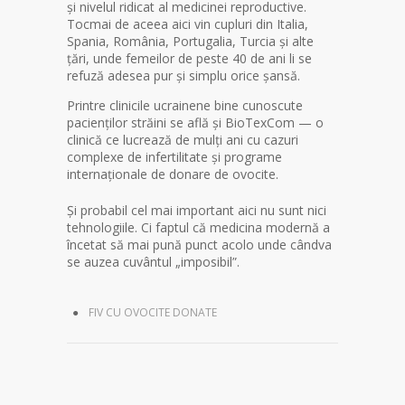
și nivelul ridicat al medicinei reproductive.
Tocmai de aceea aici vin cupluri din Italia,
Spania, România, Portugalia, Turcia și alte
țări, unde femeilor de peste 40 de ani li se
refuză adesea pur și simplu orice șansă.
Printre clinicile ucrainene bine cunoscute
pacienților străini se află și BioTexCom — o
clinică ce lucrează de mulți ani cu cazuri
complexe de infertilitate și programe
internaționale de donare de ovocite.
Și probabil cel mai important aici nu sunt nici
tehnologiile. Ci faptul că medicina modernă a
încetat să mai pună punct acolo unde cândva
se auzea cuvântul „imposibil”.
FIV CU OVOCITE DONATE