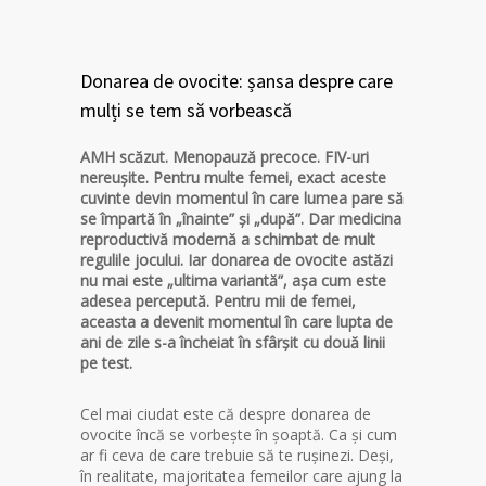
Donarea de ovocite: șansa despre care
mulți se tem să vorbească
AMH scăzut. Menopauză precoce. FIV-uri
nereușite. Pentru multe femei, exact aceste
cuvinte devin momentul în care lumea pare să
se împartă în „înainte” și „după”. Dar medicina
reproductivă modernă a schimbat de mult
regulile jocului. Iar donarea de ovocite astăzi
nu mai este „ultima variantă”, așa cum este
adesea percepută. Pentru mii de femei,
aceasta a devenit momentul în care lupta de
ani de zile s-a încheiat în sfârșit cu două linii
pe test.
Cel mai ciudat este că despre donarea de
ovocite încă se vorbește în șoaptă. Ca și cum
ar fi ceva de care trebuie să te rușinezi. Deși,
în realitate, majoritatea femeilor care ajung la