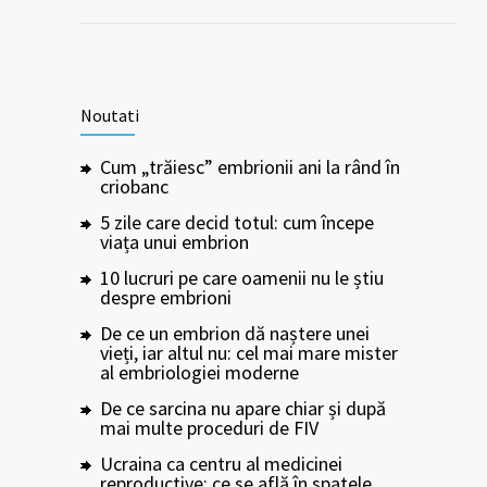
Noutati
Cum „trăiesc” embrionii ani la rând în
criobanc
5 zile care decid totul: cum începe
viața unui embrion
10 lucruri pe care oamenii nu le știu
despre embrioni
De ce un embrion dă naștere unei
vieți, iar altul nu: cel mai mare mister
al embriologiei moderne
De ce sarcina nu apare chiar și după
mai multe proceduri de FIV
Ucraina ca centru al medicinei
reproductive: ce se află în spatele