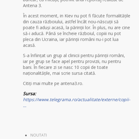
Antena 3.
În acest moment, in Kiev nu pot fi făcute formalitățile
din cauza războiului, astfel încât nou-născuții să
poate fi aduși acasă, la părinții lor. În plus, nu are cine
să-i aducă. Până se încheie războiul, copiii nu pot
pleca din Ucraina, iar părinții români nu-i pot lua
acasă.
S-a înființat un grup al clinicii pentru părinții români,
iar pe grup se face apel pentru provizii, nu pentru
bani. În fiecare zi se nasc 10 copii de toate
naționalitățile, mai scrie sursa citată.
Citiți mai multe pe antena3.ro.
Sursa:
https://www.telegrama.ro/actualitate/externe/copii-
…
NOUTATI