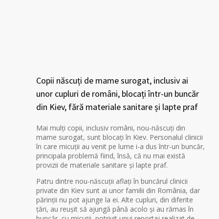
Copii născuți de mame surogat, inclusiv ai
unor cupluri de români, blocați într-un buncăr
din Kiev, fără materiale sanitare și lapte praf
Mai mulți copii, inclusiv români, nou-născuți din
mame surogat, sunt blocați în Kiev. Personalul clinicii
în care micuții au venit pe lume i-a dus într-un buncăr,
principala problemă fiind, însă, că nu mai există
provizii de materiale sanitare și lapte praf.
Patru dintre nou-născuții aflați în buncărul clinicii
private din Kiev sunt ai unor familii din România, dar
părinții nu pot ajunge la ei. Alte cupluri, din diferite
țări, au reușit să ajungă până acolo și au rămas în
buncăr, cu micuții, potrivit unui reportaj realizat de