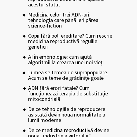
acestui statut
Medicina celor trei ADN-uri:
tehnologia care până ieri părea
science-fiction
Copii fără boli ereditare? Cum rescrie
medicina reproductivă regulile
geneticii
AI în embriologie: cum ajută
algoritmii la crearea unei noi vieți
Lumea se temea de suprapopulare.
Acum se teme de grădinițe goale
ADN fără erori fatale? Cum
funcționează terapia de substituție
mitocondrială
De ce tehnologiile de reproducere
asistată devin noua normalitate a
lumii moderne
De ce medicina reproductivă devine
noua „industrie a viitorului”