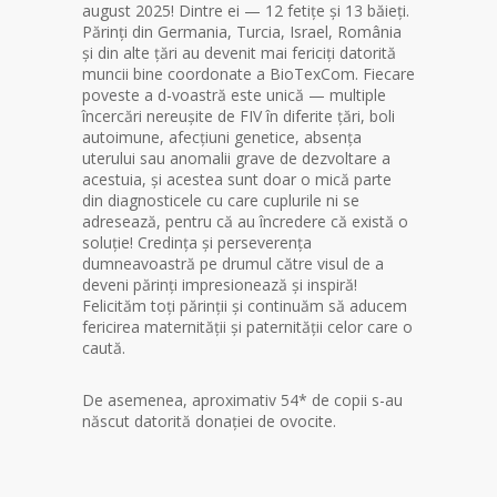
august 2025! Dintre ei — 12 fetițe și 13 băieți.
Părinți din Germania, Turcia, Israel, România
și din alte țări au devenit mai fericiți datorită
muncii bine coordonate a BioTexCom. Fiecare
poveste a d-voastră este unică — multiple
încercări nereușite de FIV în diferite țări, boli
autoimune, afecțiuni genetice, absența
uterului sau anomalii grave de dezvoltare a
acestuia, și acestea sunt doar o mică parte
din diagnosticele cu care cuplurile ni se
adresează, pentru că au încredere că există o
soluție! Credința și perseverența
dumneavoastră pe drumul către visul de a
deveni părinți impresionează și inspiră!
Felicităm toți părinții și continuăm să aducem
fericirea maternității și paternității celor care o
caută.
De asemenea, aproximativ 54* de copii s-au
născut datorită donației de ovocite.