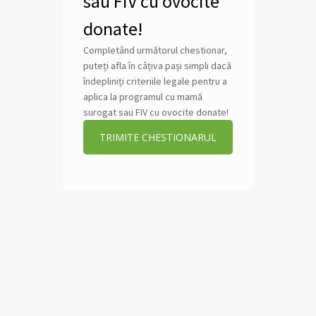
sau FIV cu ovocite
donate!
Completând următorul chestionar,
puteți afla în câțiva pași simpli dacă
îndepliniți criteriile legale pentru a
aplica la programul cu mamă
surogat sau FIV cu ovocite donate!
TRIMITE CHESTIONARUL