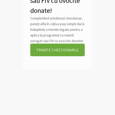
sau FIV cu ovocite
donate!
Completând următorul chestionar,
puteți afla în câțiva pași simpli dacă
îndepliniți criteriile legale pentru a
aplica la programul cu mamă
surogat sau FIV cu ovocite donate!
TRIMITE CHESTIONARUL