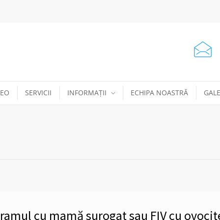
DEO
SERVICII
INFORMAȚII
ECHIPA NOASTRĂ
GALE
ogramul cu mamă surogat sau FIV cu ovocit