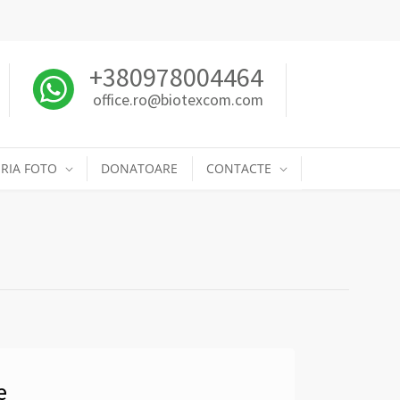
+380978004464
office.ro@biotexcom.com
RIA FOTO
DONATOARE
CONTACTE
e