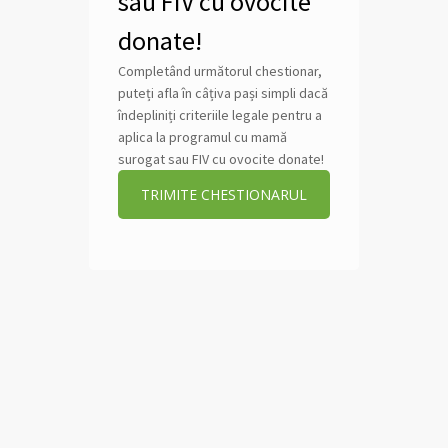
sau FIV cu ovocite
donate!
Completând următorul chestionar,
puteți afla în câțiva pași simpli dacă
îndepliniți criteriile legale pentru a
aplica la programul cu mamă
surogat sau FIV cu ovocite donate!
TRIMITE CHESTIONARUL