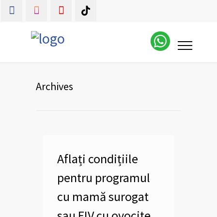
Archives
Aflați condițiile
pentru programul
cu mamă surogat
sau FIV cu ovocite