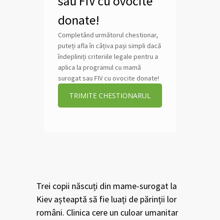
sau FIV cu ovocite
donate!
Completând următorul chestionar,
puteți afla în câțiva pași simpli dacă
îndepliniți criteriile legale pentru a
aplica la programul cu mamă
surogat sau FIV cu ovocite donate!
TRIMITE CHESTIONARUL
Trei copii născuți din mame-surogat la
Kiev așteaptă să fie luați de părinții lor
români. Clinica cere un culoar umanitar