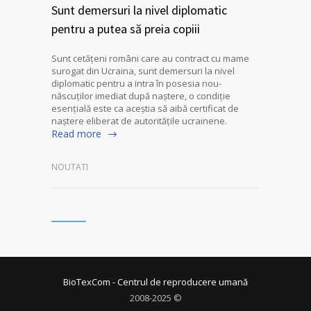
Sunt demersuri la nivel diplomatic
pentru a putea să preia copiii
Sunt cetăţeni români care au contract cu mame
surogat din Ucraina, sunt demersuri la nivel
diplomatic pentru a intra în posesia nou-
născuţilor imediat după naştere, o condiţie
esenţială este ca aceştia să aibă certificat de
naştere eliberat de autorităţile ucrainene.
Read more
NOUTATI
BioTexCom - Centrul de reproducere umană
2008-2025 ©