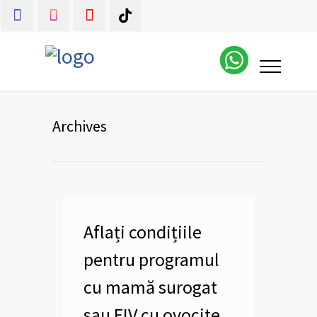
Archives
Aflați condițiile
pentru programul
cu mamă surogat
sau FIV cu ovocite