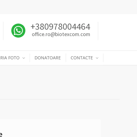
+380978004464
office.ro@biotexcom.com
RIA FOTO
DONATOARE
CONTACTE
e