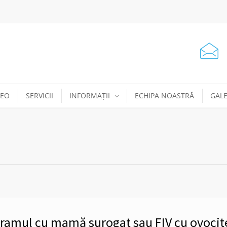
DEO
SERVICII
INFORMAȚII
ECHIPA NOASTRĂ
GALE
ogramul cu mamă surogat sau FIV cu ovocit